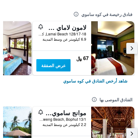
فنادق رخيصة في كوه ساموي
لامون لاماي ريزيدنس
128/17-18 Lamai Beach, كوه ساموي, تايلاند
6.9 كيلومتر عن وسط المدينة
67 ﷼
عرض الصفقة
شاهد أرخص الفنادق في كوه ساموي
الفنادق الموصى بها
موانج ساموي سبا ريزورت
13/1 Moo2, Chaweng Beach, Bophut, كوه ساموي, تايلاند
2.2 كيلومتر عن وسط المدينة