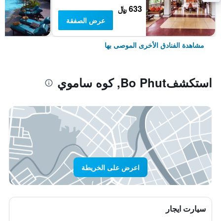
633 ﷼
عرض الصفقة
مشاهدة الفنادق الأخرى الموصى بها
استكشفBo Phut, كوه ساموي
اعرض على الخريطة
سيارت ايجار