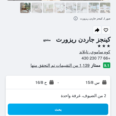
صور لـ كينجز جاردن ريزورت
كينجز جاردن ريزورت
منتجع
3 نجوم
كوه ساموي، تايلاند
+66 77 230 430
ممتاز
1,139 من التقييمات تم التحقق منها
9.1
س 15/8
-
ح 16/8
2 من الضيوف، غرفة واحدة
بحث