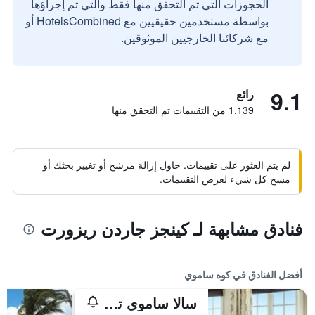
الحجوزات التي تم التحقق منها فقط والتي تم إجراؤها
بواسطة مستخدمين حقيقيين مع HotelsCombined أو
مع شركائنا الخارجيين الموثوقين.
9.1
رائع
1,139 من التقييمات تم التحقق منها
لم يتم العثور على تقييمات. حاول إزالة مرشح أو تغيير بحثك أو
مسح كل شيء لعرض التقييمات.
فنادق مشابهة لـ كينجز جاردن ريزورت
أفضل الفنادق في كوه ساموي
سالا ساموي تشاوينج بيتش ريزورت