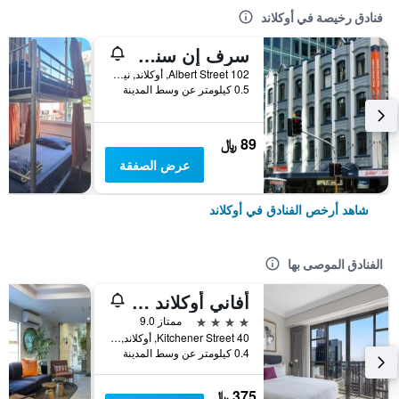
فنادق رخيصة في أوكلاند
سرف إن سنو باكباكرز - هوستل
102 Albert Street, أوكلاند, نيوزيلندا
0.5 كيلومتر عن وسط المدينة
89 ﷼
عرض الصفقة
شاهد أرخص الفنادق في أوكلاند
الفنادق الموصى بها
أفاني أوكلاند متروبوليس ريزيدنسيز
4 نجوم
ممتاز 9.0
40 Kitchener Street, أوكلاند, نيوزيلندا
0.4 كيلومتر عن وسط المدينة
375 ﷼