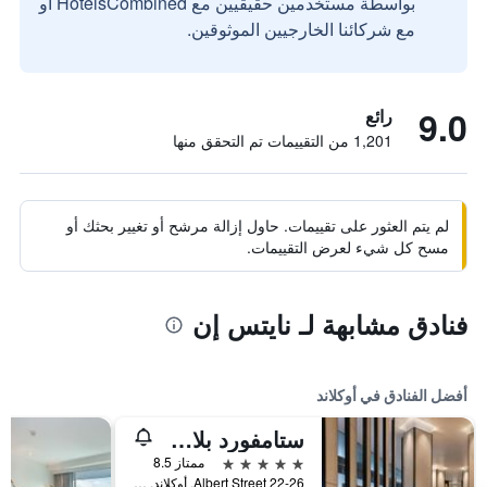
بواسطة مستخدمين حقيقيين مع HotelsCombined أو
مع شركائنا الخارجيين الموثوقين.
9.0
رائع
1,201 من التقييمات تم التحقق منها
لم يتم العثور على تقييمات. حاول إزالة مرشح أو تغيير بحثك أو
مسح كل شيء لعرض التقييمات.
فنادق مشابهة لـ نايتس إن
أفضل الفنادق في أوكلاند
ستامفورد بلازا أوكلاند
5 نجوم
ممتاز 8.5
22-26 Albert Street, أوكلاند, نيوزيلندا