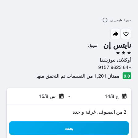
صور لـ نايتس إن
نايتس إن
موتيل
3 نجوم
أوكلاند، نيوزيلندا
+64 9623 9157
ممتاز
1,201 من التقييمات تم التحقق منها
9.0
ج 14/8
-
س 15/8
2 من الضيوف، غرفة واحدة
بحث