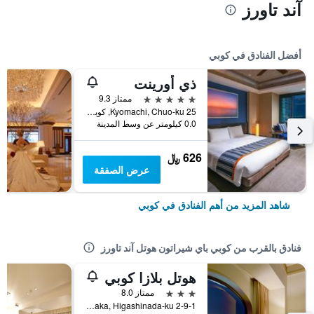
آند تاورز
أفضل الفنادق في كوبي
ذي أورينت
5 نجوم
ممتاز 9.3
25 Kyomachi, Chuo-ku, كوبي, اليابان
0.0 كيلومتر عن وسط المدينة
626 ﷼
عرض الصفقة
شاهد المزيد من أهم الفنادق في كوبي
فنادق بالقرب من كوبي باي شيراتون هوتل آند تاورز
هوتل بلازا كوبي
3 نجوم
ممتاز 8.0
2-9-1 Koyocho-Naka, Higashinada-ku, كوبي, اليابان