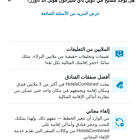
هل يوجد مسبح في كوبي باي شيراتون هوتل آند تاورز؟
عرض المزيد من الأسئلة الشائعة
الملايين من التعليقات
تقييمات وتعليقات حقيقية من ملايين النزلاء، مثلك
تمامًا. احجز إقامتك المثالية بكل ثقة!
أفضل صفقات الفنادق
يبحث HotelsCombined في أكثر من 3 ملايين فندق
ومكان إقامة ويجمعهم في مكان واحد حتى تتمكن من
مقارنة أماكن الإقامة المثالية.
إلغاء مجاني
من الوارد أن تتغير الخطط — نتفهم ذلك. ولهذا يمكنك
البحث وحجز فنادق وأماكن إقامة على
HotelsCombined من وكالات السفر التي تقدم خدمة
الإلغاء المجاني