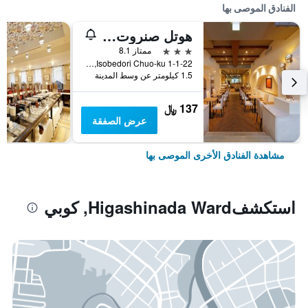
الفنادق الموصى بها
هوتل صنروت سوبرا كوبي
3 نجوم
ممتاز 8.1
1-1-22 Isobedori Chuo-ku, كوبي, اليابان
1.5 كيلومتر عن وسط المدينة
137 ﷼
عرض الصفقة
مشاهدة الفنادق الأخرى الموصى بها
استكشفHigashinada Ward, كوبي