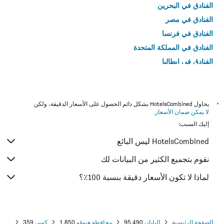
الفنادق في البحرين
الفنادق في مصر
الفنادق في فرنسا
الفنادق في المملكة المتحدة
الفنادق في إيطاليا
الفنادق في تايلاند
*
يحاول HotelsCombined بشكل دائم الحصول على الأسعار الدقيقة، ولكن
لا يمكن ضمان الأسعار
.
إليك السبب:
HotelsCombined ليس البائع
نقوم بتجميع الكثير من البيانات لك
لماذا لا تكون الأسعار دقيقة بنسبة 100٪؟
الصفحة الرئيسية
اليابان
95,490
محافظة هيوغو
1,850
كوبي
359