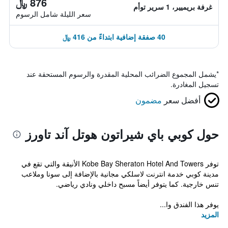
876 ﷼
غرفة بريميير، 1 سرير توأم
سعر الليلة شامل الرسوم
40 صفقة إضافية ابتداءً من 416 ﷼
*
يشمل المجموع الضرائب المحلية المقدرة والرسوم المستحقة عند
تسجيل المغادرة.
أفضل سعر
مضمون
حول كوبي باي شيراتون هوتل آند تاورز
توفر Kobe Bay Sheraton Hotel And Towers الأنيقة والتي تقع في
مدينة كوبي خدمة انترنت لاسلكي مجانية بالإضافة إلى سونا وملاعب
تنس خارجية. كما يتوفر أيضاً مسبح داخلي ونادي رياضي.
يوفر هذا الفندق وا...
المزيد