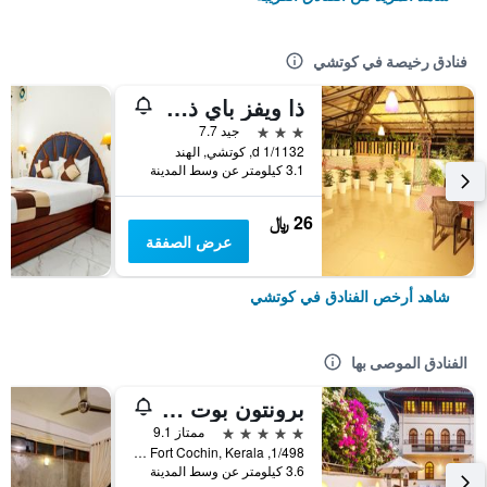
فنادق رخيصة في كوتشي
ذا ويفز باي ذا بيتش إن
3 نجوم
جيد 7.7
1/1132 d, كوتشي, الهند
3.1 كيلومتر عن وسط المدينة
26 ﷼
عرض الصفقة
شاهد أرخص الفنادق في كوتشي
الفنادق الموصى بها
برونتون بوت يارد - سي جي آيتش إيرث
5 نجوم
ممتاز 9.1
1/498, Calvetty Road, Fort Cochin, Kerala, كوتشي, الهند
3.6 كيلومتر عن وسط المدينة