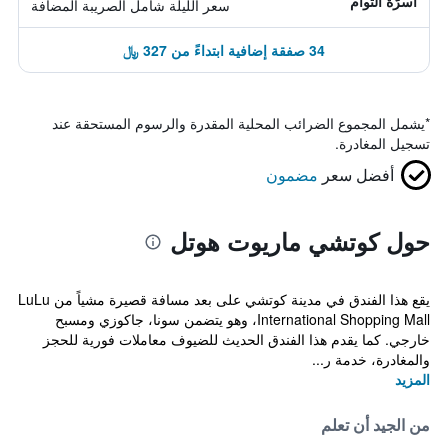
أسرّة التوأم
سعر الليلة شامل الصريبة المضافة
34 صفقة إضافية ابتداءً من 327 ﷼
*
يشمل المجموع الضرائب المحلية المقدرة والرسوم المستحقة عند
تسجيل المغادرة.
أفضل سعر
مضمون
حول كوتشي ماريوت هوتل
يقع هذا الفندق في مدينة كوتشي على بعد مسافة قصيرة مشياً من LuLu
International Shopping Mall، وهو يتضمن سونا، جاكوزي ومسبح
خارجي. كما يقدم هذا الفندق الحديث للضيوف معاملات فورية للحجز
والمغادرة، خدمة ر...
المزيد
من الجيد أن تعلم