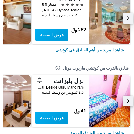
5 نجوم
ممتاز 8.9
XI/641 A Kundanoor Junction, NH - 47 Bypass, Maradu, كوتشي, الهند
0.0 كيلومتر عن وسط المدينة
282 ﷼
عرض الصفقة
شاهد المزيد من أهم الفنادق في كوتشي
فنادق بالقرب من كوتشي ماريوت هوتل
نزل بليزانت
Karthanamparambu Building Near Palarivattom-Bye Pass Signal, Beside Guru Mandiram, كوتشي, الهند
2.5 كيلومتر عن وسط المدينة
41 ﷼
عرض الصفقة
شاهد المزيد من الفنادق القريبة