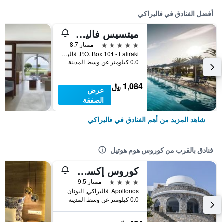
أفضل الفنادق في فاليراكي
ميتسيس فاليراكي
5 نجوم
ممتاز 8.7
P.O. Box 104 - Faliraki, فاليراكي, اليونان
0.0 كيلومتر عن وسط المدينة
1,084 ﷼
عرض
الصفقة
شاهد المزيد من أهم الفنادق في فاليراكي
فنادق بالقرب من كوروس هوم هوتيل
كوروس إكسكلوسيف سويتس - لبالغين فقط
4 نجوم
ممتاز 9.5
Apollonos, فاليراكي, اليونان
0.0 كيلومتر عن وسط المدينة