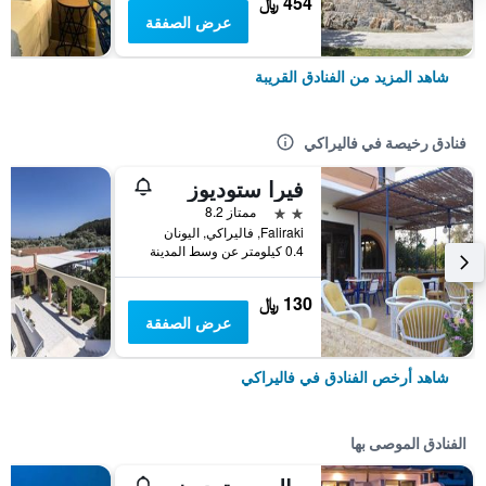
454 ﷼
عرض الصفقة
شاهد المزيد من الفنادق القريبة
فنادق رخيصة في فاليراكي
فيرا ستوديوز
2 نجمتين
ممتاز 8.2
Faliraki, فاليراكي, اليونان
0.4 كيلومتر عن وسط المدينة
130 ﷼
عرض الصفقة
شاهد أرخص الفنادق في فاليراكي
الفنادق الموصى بها