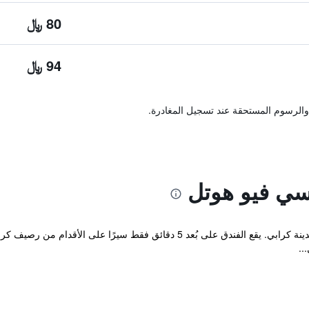
80 ﷼
94 ﷼
والرسوم المستحقة عند تسجيل المغادرة.
ي فيو هوتل
يقع فندق Krabi City على بعد 800 م من مدينة كرابي. يقع الفندق على بُعد 5 دق