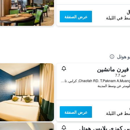
عرض الصفقة
ط في الليلة
و هوتل
فيرن مانشين
جيد 7.7
24/2 Chaofah RD. T.Paknam A.Muang, كرابي, تايلاند
عرض الصفقة
ط في الليلة
ي كوزي بلايس هوتل