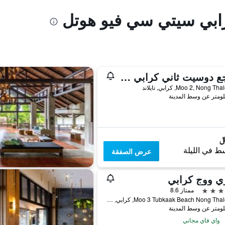
رابي سيتي سي فيو هوتل
منتجع دوسيت ثاني كرابي بيتش
ط في الليلة
عرض الصفقة
ي ووج كرابي
ممتاز 8.6
149 Moo 3 Tubkaak Beach Nong Thale, كرابي, تايلاند
واي فاي مجاني