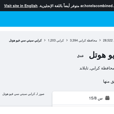
ar.hotelscombined
متوفر أيضاً باللغة الإنجليزية.
Visit site in English
28,522
محافظة كرابي
3,394
كرابي
1,203
كرابي سيتي سي فيو هوتل
و هوتل
فندق
صور لـ كرابي سيتي سي فيو هوتل
س 15/8