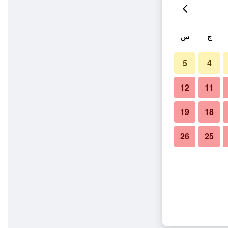
ج
س
5
4
12
11
19
18
26
25