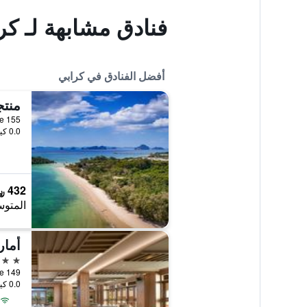
فنادق مشابهة لـ ك
أفضل الفنادق في كرابي
155 Moo 2, Nong Thale, كرابي, تايلاند
0.0 كيلومتر عن وسط المدينة
432 ﷼
المتوس
أمار
5 نجوم
0.0 كيلومتر عن وسط المدينة