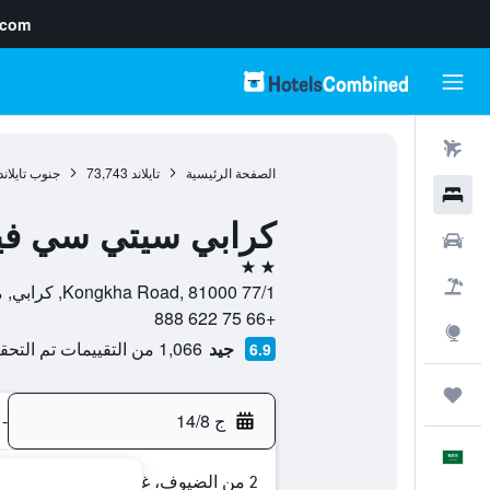
.com
رحلات طيران
الصفحة الرئيسية
تايلاند
73,743
جنوب تايلاند
فنادق
كرابي سيتي سي في
سيارات
2 نجمتين
حزم العروض
77/1 Kongkha Road, 81000, كرابي, محافظة كرابي, تايلاند
+66 75 622 888
استكشاف
جيد
1,066 من التقييمات تم التحقق منها
6.9
رحلات
ج 14/8
-
العَرَبِيَّة
2 من الضيوف، غرفة واحدة