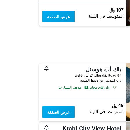
107 ﷼
المتوسط في الليلة
عرض الصفقة
باك أب هوستل
87 Utarakit Road, كرابي, تايلاند
0.5 كيلومتر عن وسط المدينة
واي فاي مجاني
موقف السيارات
48 ﷼
المتوسط في الليلة
عرض الصفقة
Krabi City View Hotel