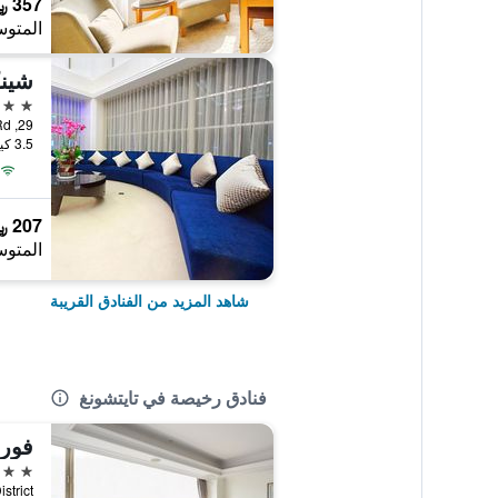
357 ﷼
المتوس
شينك
3 نجوم
29, Gongyequ 18th Rd., تايتشونغ, تايوان
3.5 كيلومتر عن وسط المدينة
207 ﷼
المتوس
شاهد المزيد من الفنادق القريبة
فنادق رخيصة في تايتشونغ
فور
3 نجوم
 District