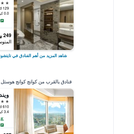
5 نجوم
129 An Ho Road, تايتشونغ, تايوان
0.0 كيلومتر عن وسط المدينة
249 ﷼
المتوس
شاهد المزيد من أهم الفنادق في تايتشون
فنادق بالقرب من كوانج كوانج هوستل
ويند
5 نجوم
610 Sec. 4 Taiwan Boulevard, تايتشونغ, تايوان
3.4 كيلومتر عن وسط المدينة