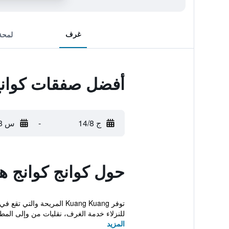
غرف
لمحة
أفضل صفقات كوانج
ج 14/8
-
س 15/8
حول كوانج كوانج 
توفر Kuang Kuang المريح
للنزلاء خدمة الغرف، نقليات من وإلى المطار
المزيد