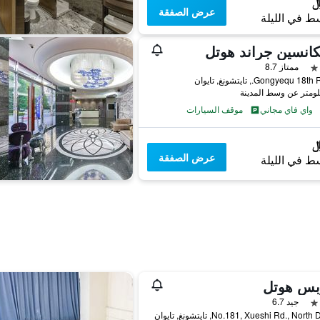
عرض الصفقة
ط في الليلة
انسين جراند هوتل
ممتاز 8.7
واي فاي مجاني
موقف السيارات
عرض الصفقة
ط في الليلة
بس هوتل
جيد 6.7
No.181, Xueshi Rd., North, تايتشونغ, تايوان