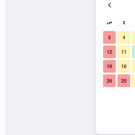
ج
س
5
4
12
11
19
18
26
25