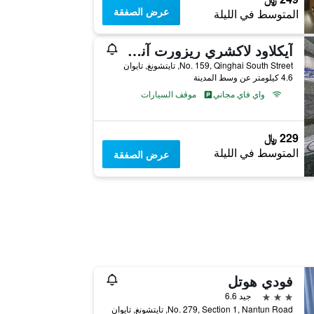
عرض الصفقة
المتوسط في الليلة
آيكلاود لاكشري ريزورت آند هوتل
No. 159, Qinghai South Street, تايتشونغ, تايوان
4.6 كيلومتر عن وسط المدينة
واي فاي مجاني
موقف السيارات
229 ﷼
المتوسط في الليلة
عرض الصفقة
فودي هوتل
3 نجوم
جيد 6.6
No. 279, Section 1, Nantun Road, تايتشونغ, تايوان