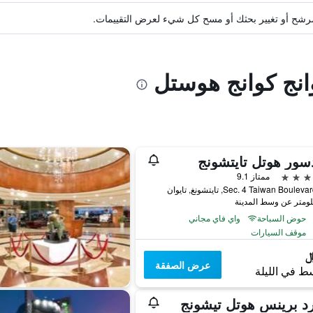
ة مرشح أو تغيير بحثك أو مسح كل شيء لعرض التقييمات.
انج كوانج هوستل
سور هوتل تايتشونج
ممتاز 9.1
حوض السباحة
واي فاي مجاني
موقف السيارات
عرض الصفقة
ط في الليلة
د برينس هوتل تيشونج