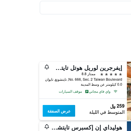
إيفرجرين لوريل هوتل تايتشونج
5 نجوم
ممتاز 8.8
No. 666, Sec. 2 Taiwan Boulevard, تايتشونغ, تايوان
0.0 كيلومتر عن وسط المدينة
واي فاي مجاني
موقف السيارات
259 ﷼
عرض الصفقة
المتوسط في الليلة
هوليداي إن إكسبرس تايتشونج بارك باي آيتش جي