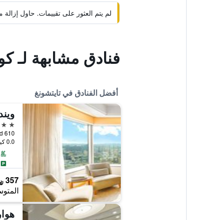
لم يتم العثور على تقييمات. حاول إزال
فنادق مشابهة لـ كو
أفضل الفنادق في تايتشونغ
ويند
5 نجوم
610 Sec. 4 Taiwan Boulevard, تايتشونغ, تايوان
0.0 كيلومتر عن وسط المدينة
357 ﷼
المتوس
هوار