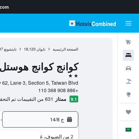
.com
رحلات طيران
الصفحة الرئيسية
تايوان
18,120
تايتشونغ
97
فنادق
كوانج كوانج هوستل
سيارات
2 نجمتين
حزم العروض
No. 56, Alley 62, Lane 3, Section 5, Taiwan Blvd, , تايتشو
+886 908 368 110
استكشاف
ممتاز
631 من التقييمات تم التحقق منها
9.1
رحلات
ج 14/8
-
العَرَبِيَّة
2 من الضيوف، غرفة واحدة