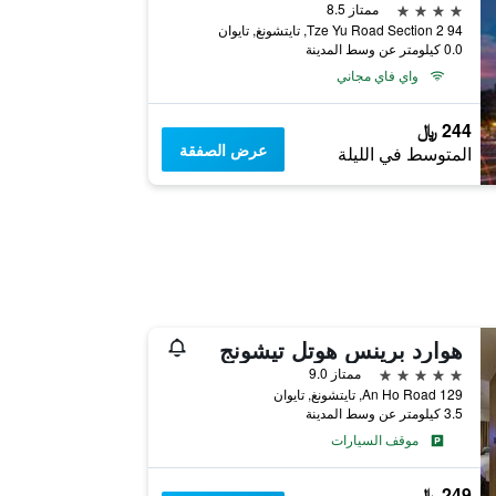
4 نجوم
ممتاز 8.5
94 Tze Yu Road Section 2, تايتشونغ, تايوان
0.0 كيلومتر عن وسط المدينة
واي فاي مجاني
244 ﷼
عرض الصفقة
المتوسط في الليلة
هوارد برينس هوتل تيشونج
5 نجوم
ممتاز 9.0
129 An Ho Road, تايتشونغ, تايوان
3.5 كيلومتر عن وسط المدينة
موقف السيارات
249 ﷼