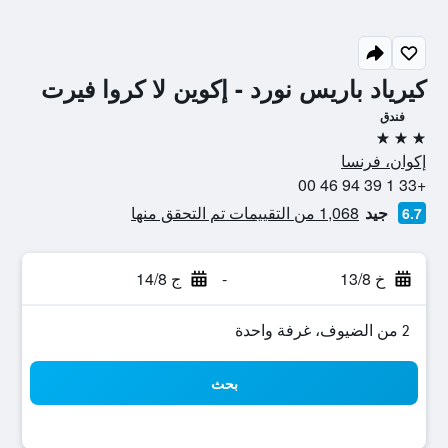
كيرياد باريس نورد - إكوين لا كروا فيرت
فندق
3 نجوم
إكوان، فرنسا
+33 1 39 94 46 00
جيد
1,068 من التقييمات تم التحقق منها
6.7
خ 13/8
-
ج 14/8
2 من الضيوف، غرفة واحدة
بحث