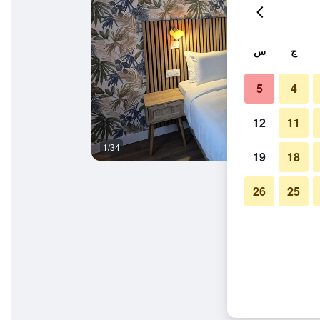
ج
س
5
4
12
11
1/34
غرفة نوم
19
18
26
25