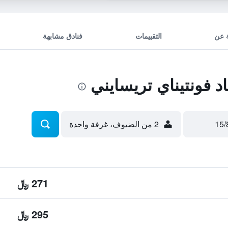
 عن
التقييمات
فنادق مشابهة
 فونتيناي تريسايني
2 من الضيوف، غرفة واحدة
271 ﷼
295 ﷼