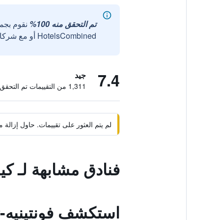
تم التحقق منه 100%
نقوم بجم
HotelsCombined أو مع شركائنا الخارجيين الموثوقين.
7.4
جيد
1,311 من التقييمات تم التحقق منها
لم يتم العثور على تقييمات. حاول إزال
فنادق مشابهة لـ كير
استكشف فونتينيه-ت