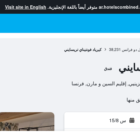
ar.hotelscombined
متوفر أيضاً باللغة الإنجليزية.
Visit site in English
ل دو فرانس
38,231
كيرياد فونتيناي تريسايني
سايني
فندق
س 15/8