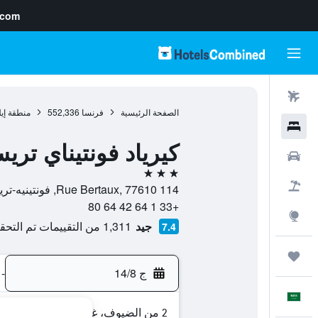
.com
رحلات طيران
الصفحة الرئيسية
فرنسا
552,336
منطقة إي
فنادق
كيرياد فونتيناي تري
سيارات
3 نجوم
حزم العروض
114 Rue Bertaux, 77610, فونتينيه-تريزينيي, إقليم السين و مارن, فرنسا
+33 1 64 42 64 80
استكشاف
جيد
1,311 من التقييمات تم التحقق منها
7.4
رحلات
ج 14/8
-
العَرَبِيَّة
2 من الضيوف، غرفة واحدة