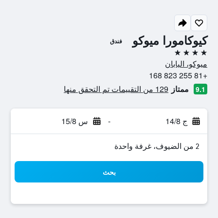
كيوكامورا ميوكو
فندق
4 نجوم
ميوكو، اليابان
+81 255 823 168
ممتاز
129 من التقييمات تم التحقق منها
9.1
ج 14/8
-
س 15/8
2 من الضيوف، غرفة واحدة
بحث