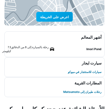
اعرض على الخريطة
أشهر المعالم
رحلة بالسيارة إلى 8 من الدقائق
7.5
Imori Pond
كيلومتر
سيارت ايجار
سيارات للاستئجار في ميوكو
المطارات القريبة
رحلات طيران إلى Matsumoto
الأسئلة الشائعة عند حجز كيوكامورا ميوكو