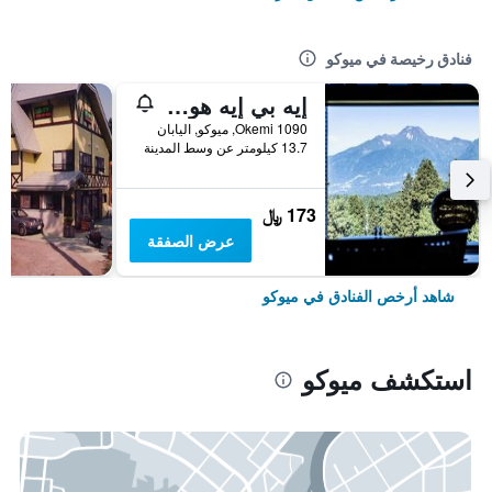
فنادق رخيصة في ميوكو
إيه بي إيه هوتل آند ريزورت جويتسو مايوكو
1090 Okemi, ميوكو, اليابان
13.7 كيلومتر عن وسط المدينة
173 ﷼
عرض الصفقة
شاهد أرخص الفنادق في ميوكو
استكشف ميوكو