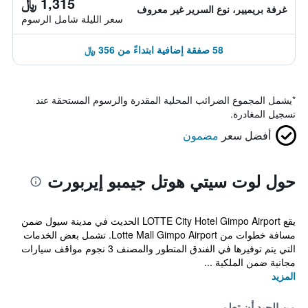
1,315 ﷼
غرفة بريميير، نوع السرير غير معروف
سعر الليلة شامل الرسوم
58 صفقة إضافية ابتداءً من 356 ﷼
*
يشمل المجموع الضرائب المحلية المقدرة والرسوم المستحقة عند
تسجيل المغادرة.
أفضل سعر
مضمون
حول لوت سيتي هوتل جيمبو إيربورت
يقع LOTTE City Hotel Gimpo Airport الحديث في مدينة سيول ضمن
مسافة خطوات من Lotte Mall Gimpo Airport. تشمل بعض الخدمات
التي يتم توفيرها في الفندق المتطور والمصنف 3 نجوم مواقف سيارات
مجانية ضمن الملكية ...
المزيد
من الجيد أن تعلم