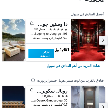
أفضل الفنادق في سيول
ذا وستين جوسون سول
5 نجوم
ممتاز 9.3
106, Sogong-ro, Jung-gu, سيول, كوريا الجنوبية
0.0 كيلومتر عن وسط المدينة
1,451 ﷼
عرض
الصفقة
شاهد المزيد من أهم الفنادق في سيول
فنادق بالقرب من لوت سيتي هوتل جيمبو إيربورت
رويال سكوير هوتل سول
تقييم فئة 3
ممتاز 8.9
30, Gonghang-Daero, Gangseo-gu, سيول, كوريا الجنوبية
0.7 كيلومتر عن وسط المدينة