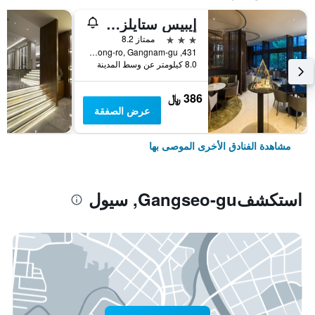
إيبيس ستايلز أمباسادور سيول غانغنام
3 نجوم
ممتاز 8.2
431, Samseong-ro, Gangnam-gu, سيول, كوريا الجنوبية
8.0 كيلومتر عن وسط المدينة
386 ﷼
عرض الصفقة
مشاهدة الفنادق الأخرى الموصى بها
استكشفGangseo-gu, سيول