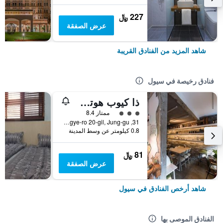
227 ﷼
عرض الصفقة
شاهد المزيد من الفنادق القريبة
فنادق رخيصة في سيول
ذا كيوب هوتل - دار ضيافة
تقييم فئة 3
ممتاز 8.4
31, Toegye-ro 20-gil, Jung-gu, سيول, كوريا الجنوبية
0.8 كيلومتر عن وسط المدينة
81 ﷼
عرض الصفقة
شاهد أرخص الفنادق في سيول
الفنادق الموصى بها