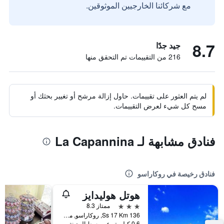
مع شركائنا الخارجيين الموثوقين.
8.7
جيد جدًا
216 من التقييمات تم التحقق منها
لم يتم العثور على تقييمات. حاول إزالة مرشح أو تغيير بحثك أو
مسح كل شيء لعرض التقييمات.
فنادق مشابهة لـ La Capannina
فنادق رخيصة في روكاراسو
هوتل هوليدايز
3 نجوم
ممتاز 8.3
Ss 17 Km 136, روكاراسو, مقاطعة لاكويلا, إيطاليا
0.6 كيلومتر عن وسط المدينة