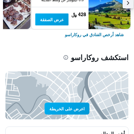
428 ﷼
عرض الصفقة
شاهد أرخص الفنادق في روكاراسو
استكشف روكاراسو
اعرض على الخريطة
أشهر المعالم