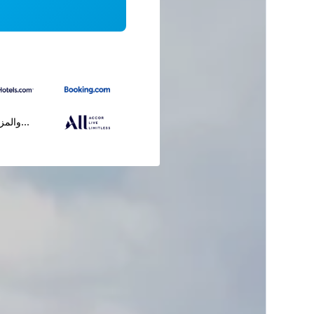
...والمز