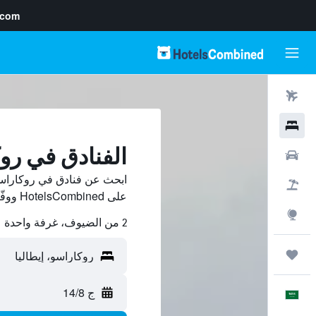
.com
رحلات طيران
فنادق
الفنادق في رو
سيارات
ابحث عن فنادق في روكاراسو
حزم العروض
على HotelsCombined ووفّر.
استكشاف
2 من الضيوف، غرفة واحدة
رحلات
ج 14/8
العَرَبِيَّة