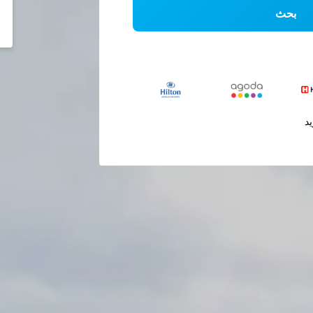
بحث
يد