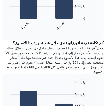
X
bars.
الذي
150 ﷼
يعرض
يعرض
أيام
المخطط
0
الأسبوع.
التالي
ن
م
ن
م
يتضمن
متوسط
3
ج
و
4
ج
و
المخطط
End
سعر
of
التالي
الغرفة
interactive
1
هذه
chart
محور
كم تكلفة غرفة افيززانو فندق خلال عطلة نهاية هذا الأسبوع؟
الليلة
Y
الذي
خلال آخر 72 ساعة، شهدنا انخفاض أسعار فنادق في افيززانو خلال عطلة
الذي
عُثر
نهاية هذا الأسبوع تصل إلى 254 ﷼في الليلة. إذا كنت تبحث عن فندق ثلاث
يعرض
عليه
نجوم لعطلة نهاية هذا الأسبوع تحديدًا، فقد عثر مستخدمونا على أسعار
متوسط
خلال
منخفضة تصل إلى 254 ﷼ في الليلة. مقابل فندق 4 نجوم في افيززانو،
سعر
آخر
عُثر مؤخرًا على أرخص سعر والذي كان 460 ﷼في الليلة لعطلة نهاية هذا
غرفة
3
الأسبوع.
أيام
مع
600 ﷼
التصنيف
Bar
حسب
Chart
graphic.
chart
النجوم
400 ﷼
with
يتضمن
2
المخطط
bars.
1