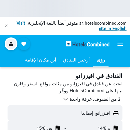
ar.hotelscombined.com
متوفر أيضاً باللغة الإنجليزية.
Visit
site in English
رؤى
أرخص الفنادق
أين مكان الإقامة
الفنادق في افيززانو
ابحث عن فنادق في افيززانو من مئات مواقع السفر وقارن
بينها على HotelsCombined ووفّر.
2 من الضيوف، غرفة واحدة
افيززانو، إيطاليا
ج 14/8
-
س 15/8