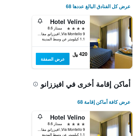
آخر
المخطط
عرض كل الفنادق البالغ عددها 68
3
1
أيام
محور
Hotel Velino
X
الذي
4 نجوم
ممتاز 8.6
يعرض
Via Montello 9, افيززانو, مقاطعة لاكويلا, إيطاليا
فئات
1.1 كيلومتر عن وسط المدينة
الفنادق
بالنجوم.
420 ﷼
يتضمن
عرض الصفقة
المخطط
1
محور
Y
أماكن إقامة أخرى في افيززانو
الذي
يعرض
متوسط
عرض كافة أماكن إقامة 68
سعر
غرفة
في
Hotel Velino
عطلة
4 نجوم
ممتاز 8.6
نهاية
Via Montello 9, افيززانو, مقاطعة لاكويلا, إيطاليا
هذا
1.1 كيلومتر عن وسط المدينة