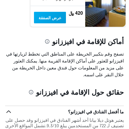
الأسبوع
خلال
آخر
420 ﷼
3
عرض الصفقة
أيام
أماكن للإقامة في افيززانو
تصفح وقم بتكبير الخريطة على المناطق التي تخطط لزيارتها في
افيززانو للعثور على أماكن الإقامة القريبة منها. يمكنك العثور
على مزيد من المعلومات حول فندق معين داخل الخريطة من
خلال النقر على اسمه.
حقائق حول الإقامة في افيززانو
ما أفضل الفنادق في افيززانو؟
يعتبر هوتل ديلا بيانا أحد أشهر الفنادق في افيززانو وقد حصل على
تصنيف لـ 722 من المستخدمين يبلغ 9.3/10.تشمل المواقع الأخرى