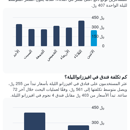
لليلة الواحدة 407 ﷼.
450 ﷼
Bar
Chart
300 ﷼
graphic.
chart
with
150 ﷼
7
bars.
0
الاثنين
الثلاثاء
الأربعاء
الخميس
الجمعة
السبت
الأحد
يعرض
المخطط
End
of
التالي
interactive
متوسط
chart
سعر
كم تكلفة فندق في افيززانوالليلة؟
غرفة
عثر المستخدمون على فنادق في افيززانو الليلة بأسعار تبدأ من 255 ﷼،
كل
ويصل متوسط تكلفتها إلى 561 ﷼، وفقًا لعمليات البحث خلال آخر 72
يوم
ساعة. تبدأ الأسعار من 403 ﷼ مقابل فندق 4 نجوم في افيززانو الليلة.
في
الأسبوع
450 ﷼
يتضمن
Bar
المخطط
Chart
graphic.
chart
1
300 ﷼
with
محور
2