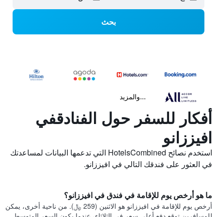
بحث
...والمزيد
أفكار للسفر حول الفنادقفي
افيززانو
استخدم نصائح HotelsCombined التي تدعمها البيانات لمساعدتك
في العثور على فندقك التالي في افيززانو.
ما هو أرخص يوم للإقامة في فندق في افيززانو؟
أرخص يوم للإقامة في افيززانو هو الاثنين (259 ﷼). من ناحية أخرى، يمكن
للمسافرين توقع دفع أعلى سعر في الثلاثاء، عندما يكون السعر المتوسط