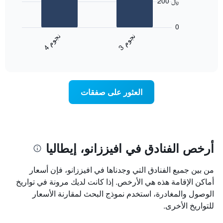
200 ﷼
محور
يعرض
X
المخطط
0
التي
التالي
ن
م
ن
م
تعرض
متوسط
3
ج
و
4
ج
و
فئات
End
سعر
of
الفنادق
الغرفة
interactive
بالنجوم.
خلال
chart
يتضمن
عطلة
المخطط
نهاية
العثور على صفقات
1
هذا
محور
الأسبوع
Y
الذي
الذي
عُثر
يعرض
عليه
متوسط
خلال
أرخص الفنادق في افيززانو، إيطاليا
سعر
آخر
الغرفة
3
من بين جميع الفنادق التي وجدناها في افيززانو، فإن أسعار
هذه
أيام
الليلة
أماكن الإقامة هذه هي الأرخص. إذا كانت لديك مرونة في تواريخ
مع
الذي
التصنيف
الوصول والمغادرة، استخدم نموذج البحث لمقارنة الأسعار
عُثر
حسب
للتواريخ الأخرى.
عليه
النجوم
خلال
يتضمن