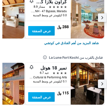
كراون بلازا كوتشي
5 نجوم
ممتاز 8.9
XI/641 A Kundanoor Junction, NH - 47 Bypass, Maradu, كوتشي, الهند
0.0 كيلومتر عن وسط المدينة
288 ﷼
عرض الصفقة
شاهد المزيد من أهم الفنادق في كوتشي
فنادق بالقرب من La Lune Fort Kochi
نمبر 18 هوتل
4 نجوم
جيد 6.7
Near Fort Kochi Theater Of Cultural & Performing Arts, كوتشي, الهند
0.1 كيلومتر عن وسط المدينة
115 ﷼
عرض الصفقة