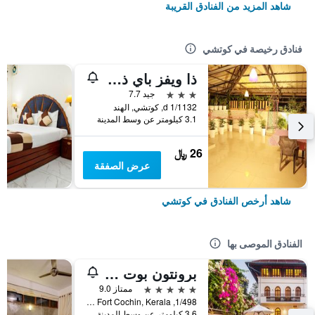
شاهد المزيد من الفنادق القريبة
فنادق رخيصة في كوتشي
ذا ويفز باي ذا بيتش إن
3 نجوم
جيد 7.7
1/1132 d, كوتشي, الهند
3.1 كيلومتر عن وسط المدينة
26 ﷼
عرض الصفقة
شاهد أرخص الفنادق في كوتشي
الفنادق الموصى بها
برونتون بوت يارد - سي جي آيتش إيرث
5 نجوم
ممتاز 9.0
1/498, Calvetty Road, Fort Cochin, Kerala, كوتشي, الهند
3.6 كيلومتر عن وسط المدينة