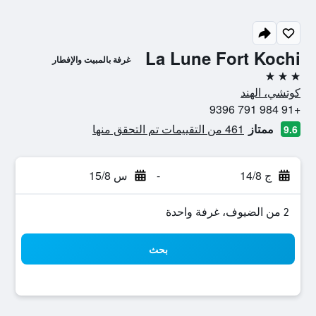
La Lune Fort Kochi
غرفة بالمبيت والإفطار
3 نجوم
كوتشي، الهند
+91 984 791 9396
ممتاز
461 من التقييمات تم التحقق منها
9.6
ج 14/8
-
س 15/8
2 من الضيوف، غرفة واحدة
بحث