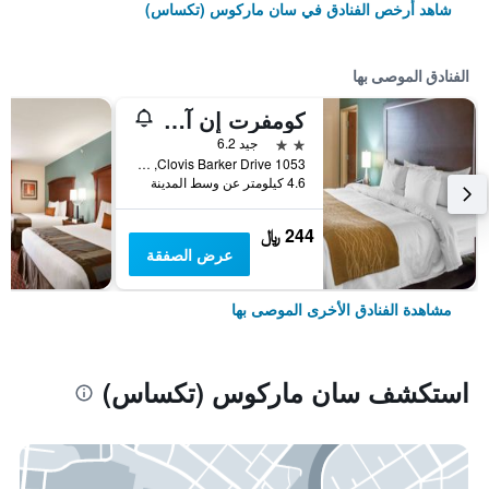
شاهد أرخص الفنادق في سان ماركوس (تكساس)
الفنادق الموصى بها
كومفرت إن آند سويتس سان ماركوس نير أوتليت مول
2 نجمتين
جيد 6.2
1053 Clovis Barker Drive, سان ماركوس (تكساس), TX, الولايات المتحدة الأميريكية
4.6 كيلومتر عن وسط المدينة
244 ﷼
عرض الصفقة
مشاهدة الفنادق الأخرى الموصى بها
استكشف سان ماركوس (تكساس)