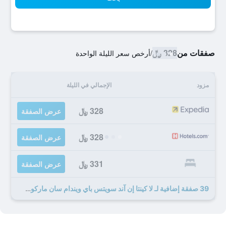
صفقات من
328 ﷼
/
أرخص سعر الليلة الواحدة
مزود
الإجمالي في الليلة
328 ﷼
عرض الصفقة
328 ﷼
عرض الصفقة
331 ﷼
عرض الصفقة
39 صفقة إضافية لـ لا كينتا إن آند سويتس باي ويندام سان ماركوس أوتليت مول