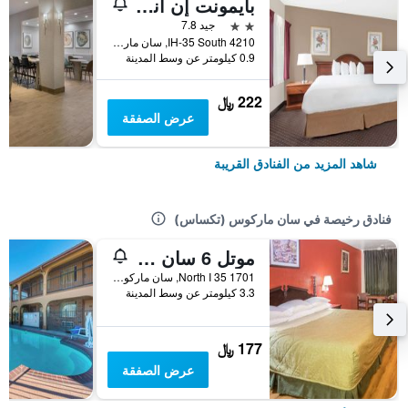
بايمونت إن آند سويتس باي ويندام سان ماركوس أوتليت مولز
2 نجمتين
جيد 7.8
4210 IH-35 South, سان ماركوس (تكساس), TX, الولايات المتحدة الأميريكية
0.9 كيلومتر عن وسط المدينة
222 ﷼
عرض الصفقة
شاهد المزيد من الفنادق القريبة
فنادق رخيصة في سان ماركوس (تكساس)
موتل 6 سان ماكروس، تكساس - نورث
1701 North I 35, سان ماركوس (تكساس), TX, الولايات المتحدة الأميريكية
3.3 كيلومتر عن وسط المدينة
177 ﷼
عرض الصفقة