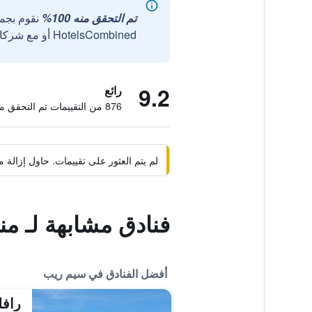
تم التحقق منه 100%
نقوم بجم
HotelsCombined أو مع شركائنا الخارجيين الموثوقين.
9.2
رائع
876 من التقييمات تم التحقق منها
لم يتم العثور على تقييمات. حاول إزال
فنادق مشابهة لـ منتجع re d' Angkor
أفضل الفنادق في سيم ريب
رافل