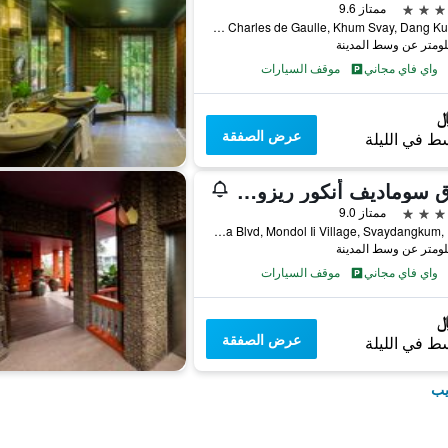
ممتاز 9.6
1 Vithei Charles de Gaulle, Khum Svay, Dang Kumm, سيم ريب, كمبوديا
واي فاي مجاني
موقف السيارات
عرض الصفقة
ط في الليلة
فندق سوماديف أنكور ريزورت أند سبا
ممتاز 9.0
Sivatha Blvd, Mondol Ii Village, Svaydangkum, 170 3, سيم ريب, كمبوديا
واي فاي مجاني
موقف السيارات
عرض الصفقة
ط في الليلة
يب