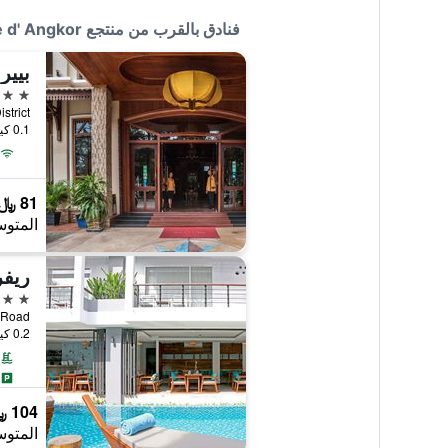
فنادق بالقرب من منتجع La Rivière d' Angkor
بيير
4 نجوم
0.1 كيلومتر عن وسط المدينة
81 ﷼
المتوس
ريف
4 نجوم
Watbo Road
0.2 كيلومتر عن وسط المدينة
104 ﷼
المتوس