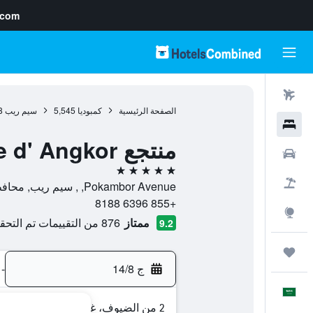
.com
رحلات طيران
الصفحة الرئيسية
كمبوديا
5,545
سيم ريب
8
فنادق
منتجع La Rivière d' Angkor
سيارات
5 نجوم
حزم العروض
Pokambor Avenue, , سيم ريب, محافظة سيم ريب, كمبوديا
+855 6396 8188
استكشاف
ممتاز
876 من التقييمات تم التحقق منها
9.2
رحلات
ج 14/8
-
العَرَبِيَّة
2 من الضيوف، غرفة واحدة