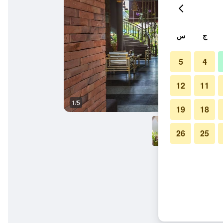
ج
س
5
4
12
11
1/5
المظهر الخارجي
19
18
26
25