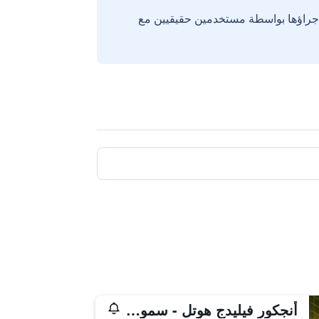
إجراؤها بواسطة مستخدمين حقيقيين مع
أنجكور فيليدج هوتل - سمول لاكشري هوتلز أوف ذا وورلد