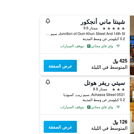
شينتا ماني أنجكور
5 نجوم
ممتاز 9.6
Junction of Oum Khun Street And 14th St, سيم ريب, كمبوديا
0.2 كيلومتر عن وسط المدينة
واي فاي مجاني
موقف السيارات
425 ﷼
عرض الصفقة
المتوسط في الليلة
سيتي ريفر هوتل
3 نجوم
ممتاز 8.9
0531 Achasva Street, سيم ريب, كمبوديا
0.2 كيلومتر عن وسط المدينة
واي فاي مجاني
موقف السيارات
126 ﷼
عرض الصفقة
المتوسط في الليلة