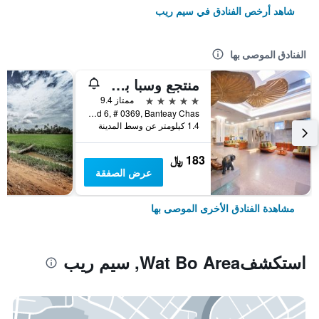
شاهد أرخص الفنادق في سيم ريب
الفنادق الموصى بها
منتجع وسبا بوراي أنغكور
5 نجوم
ممتاز 9.4
National Road 6, # 0369, Banteay Chas, سيم ريب, كمبوديا
1.4 كيلومتر عن وسط المدينة
183 ﷼
عرض الصفقة
مشاهدة الفنادق الأخرى الموصى بها
استكشفWat Bo Area, سيم ريب