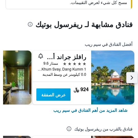
مسح كل شيء لعرض التقييمات.
فنادق مشابهة لـ ريفرسول بوتيك
أفضل الفنادق في سيم ريب
رافلز جراند أوتل دانجكور
5 نجوم
ممتاز 9.6
1 Vithei Charles de Gaulle, Khum Svay, Dang Kumm, سيم ريب, كمبوديا
0.0 كيلومتر عن وسط المدينة
924 ﷼
عرض الصفقة
شاهد المزيد من أهم الفنادق في سيم ريب
فنادق بالقرب من ريفرسول بوتيك