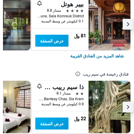
بيير هوتل
4 نجوم
ممتاز 8.8
Wat Bo Commune, Sala Komreuk District, سيم ريب, كمبوديا
0.1 كيلومتر عن وسط المدينة
81 ﷼
عرض الصفقة
شاهد المزيد من الفنادق القريبة
فنادق رخيصة في سيم ريب
ذا سيم رييب تشيلد باكباكرز
2 نجمتين
ممتاز 8.1
Wat Bo Rd, Banteay Chas, Sla Kram, سيم ريب, كمبوديا
0.9 كيلومتر عن وسط المدينة
22 ﷼
عرض الصفقة