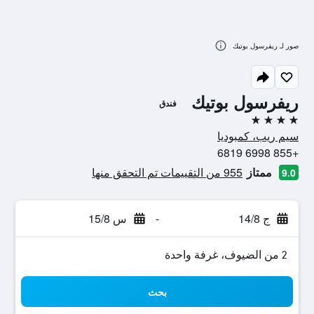
صور لـ ريفرسول بوتيك
ريفرسول بوتيك
فندق
4 نجوم
سيم ريب، كمبوديا
+855 6998 6819
ممتاز
955 من التقييمات تم التحقق منها
9.0
ج 14/8
-
س 15/8
2 من الضيوف، غرفة واحدة
بحث