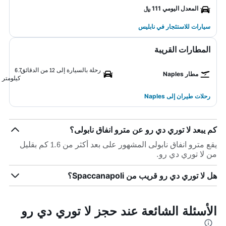
المعدل اليومي 111 ﷼
سيارات للاستئجار في نابليس
المطارات القريبة
رحلة بالسيارة إلى 12 من الدقائق
6.7
مطار Naples
كيلومتر
رحلات طيران إلى Naples
كم يبعد لا توري دي رو عن مترو انفاق نابولى؟
يقع مترو انفاق نابولى المشهور على بعد أكثر من 1.6 كم بقليل
من لا توري دي رو.
هل لا توري دي رو قريب من Spaccanapoli؟
الأسئلة الشائعة عند حجز لا توري دي رو