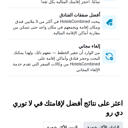
تمامًا. احجز إقامتك المثالية بكل ثقة!
أفضل صفقات الفنادق
يبحث HotelsCombined في أكثر من 3 ملايين فندق
ومكان إقامة ويجمعهم في مكان واحد حتى تتمكن من
مقارنة أماكن الإقامة المثالية.
إلغاء مجاني
من الوارد أن تتغير الخطط — نتفهم ذلك. ولهذا يمكنك
البحث وحجز فنادق وأماكن إقامة على
HotelsCombined من وكالات السفر التي تقدم خدمة
الإلغاء المجاني
اعثر على نتائج أفضل لإقامتك في لا توري
دي رو
البلدان الأكثر شعبية
المدن الأكثر شعبية