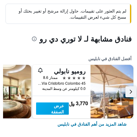
لم يتم العثور على تقييمات. حاول إزالة مرشح أو تغيير بحثك أو
مسح كل شيء لعرض التقييمات.
فنادق مشابهة لـ لا توري دي رو
أفضل الفنادق في نابليس
روميو نابولي
5 نجوم
ممتاز 8.6
Via Cristoforo Colombo 45, نابليس, مقاطعة نابولي, إيطاليا
0.0 كيلومتر عن وسط المدينة
3,770 ﷼
عرض
الصفقة
شاهد المزيد من أهم الفنادق في نابليس