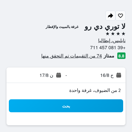
لا توري دي رو
غرفة بالمبيت والإفطار
4 نجوم
نابليس، إيطاليا
+39 081 457 711
ممتاز
74 من التقييمات تم التحقق منها
8.8
ح 16/8
-
ن 17/8
2 من الضيوف، غرفة واحدة
بحث