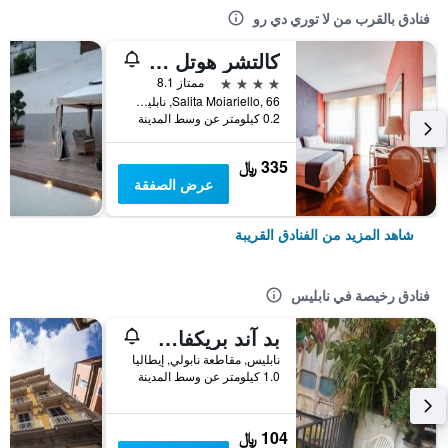
فنادق بالقرب من لا توري دي رو
كالتشر هوتل فيلا كابوديمونتي
4 نجوم
ممتاز 8.1
Salita Moiariello, 66, نابليس, مقاطعة نابولي, إيطاليا
0.2 كيلومتر عن وسط المدينة
335 ﷼
عرض الصفقة
شاهد المزيد من الفنادق القريبة
فنادق رخيصة في نابليس
بد آند بريكفاست ميراجليا
نابليس, مقاطعة نابولي, إيطاليا
1.0 كيلومتر عن وسط المدينة
104 ﷼