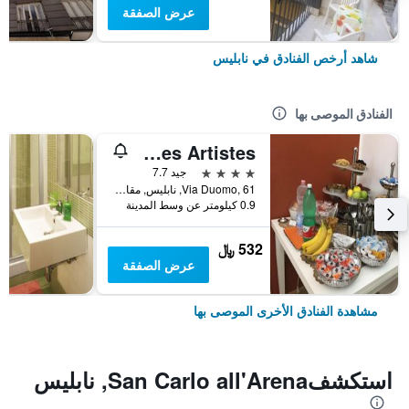
عرض الصفقة
شاهد أرخص الفنادق في نابليس
الفنادق الموصى بها
Hotel Des Artistes
4 نجوم
جيد 7.7
Via Duomo, 61, نابليس, مقاطعة نابولي, إيطاليا
0.9 كيلومتر عن وسط المدينة
532 ﷼
عرض الصفقة
مشاهدة الفنادق الأخرى الموصى بها
استكشفSan Carlo all'Arena, نابليس