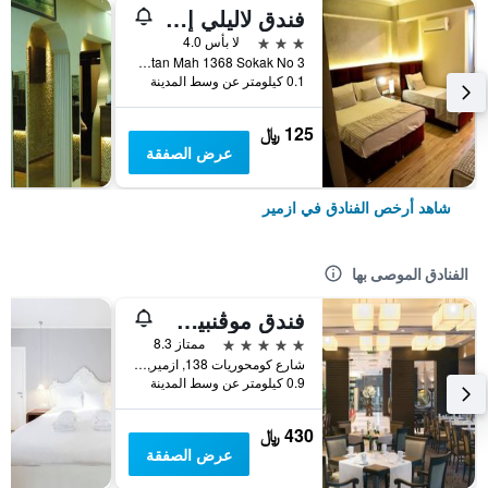
فندق لاليلي إزمير
3 نجوم
لا بأس 4.0
Ismet Kaptan Mah 1368 Sokak No 3, ازمير, تركيا
0.1 كيلومتر عن وسط المدينة
125 ﷼
عرض الصفقة
شاهد أرخص الفنادق في ازمير
الفنادق الموصى بها
فندق موڤنبيك إزمير
5 نجوم
ممتاز 8.3
شارع كومحوريات 138, ازمير, تركيا
0.9 كيلومتر عن وسط المدينة
430 ﷼
عرض الصفقة