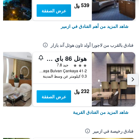
539 ﷼
عرض الصفقة
شاهد المزيد من أهم الفنادق في ازمير
فنادق بالقرب من لاجورا أولد تاون هوتل آند بازار
هوتل 86 باي كاتيبوجلو
3 نجوم
جيد 7.8
41-2 Fevzi Paşa Bulvarı Çankaya, ازمير, تركيا
0.3 كيلومتر عن وسط المدينة
232 ﷼
عرض الصفقة
شاهد المزيد من الفنادق القريبة
فنادق رخيصة في ازمير