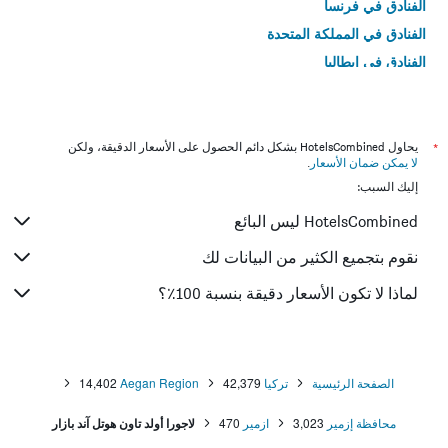
الفنادق في فرنسا
الفنادق في المملكة المتحدة
الفنادق في إيطاليا
الفنادق في تايلاند
*
يحاول HotelsCombined بشكل دائم الحصول على الأسعار الدقيقة، ولكن
لا يمكن ضمان الأسعار
.
إليك السبب:
HotelsCombined ليس البائع
نقوم بتجميع الكثير من البيانات لك
لماذا لا تكون الأسعار دقيقة بنسبة 100٪؟
الصفحة الرئيسية
تركيا
42,379
Aegan Region
14,402
محافظة إزمير
3,023
ازمير
470
لاجورا أولد تاون هوتل آند بازار