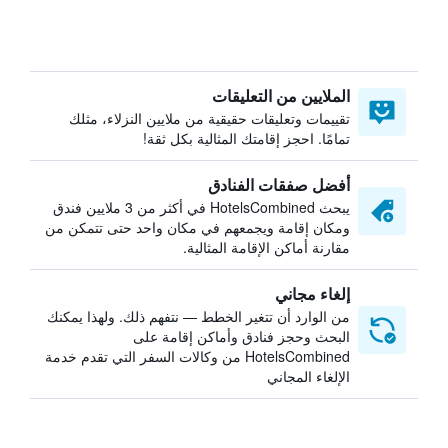
الملايين من التعليقات
تقييمات وتعليقات حقيقية من ملايين النزلاء، مثلك
تمامًا. احجز إقامتك المثالية بكل ثقة!
أفضل صفقات الفنادق
يبحث HotelsCombined في أكثر من 3 ملايين فندق
ومكان إقامة ويجمعهم في مكان واحد حتى تتمكن من
مقارنة أماكن الإقامة المثالية.
إلغاء مجاني
من الوارد أن تتغير الخطط — نتفهم ذلك. ولهذا يمكنك
البحث وحجز فنادق وأماكن إقامة على
HotelsCombined من وكالات السفر التي تقدم خدمة
الإلغاء المجاني