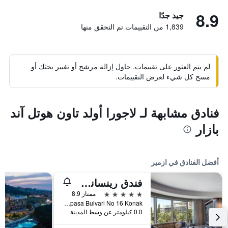
8.9
جيد جدًا
1,839 من التقييمات تم التحقق منها
لم يتم العثور على تقييمات. حاول إزالة مرشح أو تغيير بحثك أو
مسح كل شيء لعرض التقييمات.
فنادق مشابهة لـ لاجورا أولد تاون هوتل آند
بازار
أفضل الفنادق في ازمير
فندق رينسانس أزمير
5 نجوم
ممتاز 8.9
Akdeniz Mah Gaziosmanpasa Bulvari No 16 Konak, ازمير, تركيا
0.0 كيلومتر عن وسط المدينة