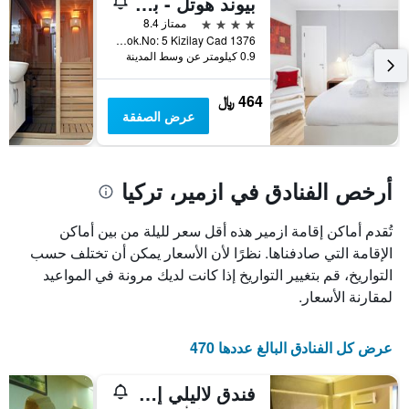
بيوند هوتل - بوتيك كلاس - سبيشال كلاس
نهاية
التالي
1
هذا
4 نجوم
ممتاز 8.4
محور
الأسبوع
1376 Sok.No: 5 Kizilay Cad, ازمير, تركيا
Y
خلال
0.9 كيلومتر عن وسط المدينة
آخر
الذي
3
يعرض
464 ﷼
أيام
متوسط
عرض الصفقة
سعر
غرفة
أرخص الفنادق في ازمير، تركيا
تُقدم أماكن إقامة ازمير هذه أقل سعر لليلة من بين أماكن
الإقامة التي صادفناها. نظرًا لأن الأسعار يمكن أن تختلف حسب
التواريخ، قم بتغيير التواريخ إذا كانت لديك مرونة في المواعيد
لمقارنة الأسعار.
عرض كل الفنادق البالغ عددها 470
فندق لاليلي إزمير