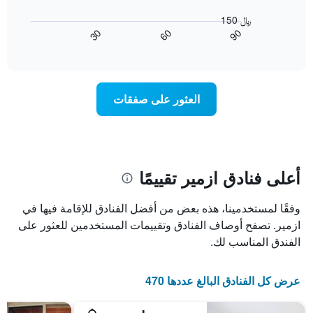
عُثر
النجوم
المخطط
150 ﷼
عليه
التالي
يتضمن
90
30
60
خلال
كيفية
المخطط
End
آخر
of
1
تغير
interactive
3
سعر
محور
chart
أيام
X
غرفة
عند
الذي
العثور على صفقات
يعرض
اقتراب
تاريخ
فئات
الإقامة
الفنادق
يتضمن
بالنجوم.
يتضمن
المخطط
1
المخطط
أعلى فنادق ازمير تقييمًا
1
محور
X
محور
وفقًا لمستخدمينا، هذه بعض من أفضل الفنادق للإقامة فيها في
Y
الذي
الذي
يعرض
ازمير. تصفح أوصاف الفنادق وتقييمات المستخدمين للعثور على
عدد
يعرض
الفندق المناسب لك.
الأيام
متوسط
قبل
سعر
غرفة
الإقامة
عرض كل الفنادق البالغ عددها 470
في
يتضمن
عطلة
المخطط