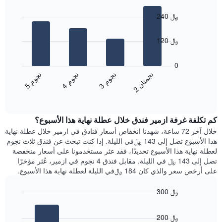
Bar
أيام
المخطط
Chart
graphic.
chart
1
240 ﷼
with
محور
4
X
bars.
120 ﷼
الذي
يعرض
يعرض
أيام
المخطط
0
الأسبوع.
التالي
ن
ن
ن
م
ن
م
ن
م
يتضمن
متوسط
3
ج
و
4
ج
و
5
ج
و
2
ج
م
ت
ا
المخطط
End
سعر
of
التالي
الغرفة
interactive
1
هذه
chart
محور
كم تكلفة غرفة ازمير فندق خلال عطلة نهاية هذا الأسبوع؟
الليلة
Y
الذي
خلال آخر 72 ساعة، شهدنا انخفاض أسعار فنادق في ازمير خلال عطلة نهاية
الذي
عُثر
هذا الأسبوع تصل إلى 143 ﷼في الليلة. إذا كنت تبحث عن فندق ثلاث نجوم
يعرض
عليه
لعطلة نهاية هذا الأسبوع تحديدًا، فقد عثر مستخدمونا على أسعار منخفضة
متوسط
خلال
تصل إلى 143 ﷼ في الليلة. مقابل فندق 4 نجوم في ازمير، عُثر مؤخرًا
سعر
آخر
على أرخص سعر والذي كان 184 ﷼في الليلة لعطلة نهاية هذا الأسبوع.
غرفة
3
أيام
300 ﷼
مع
Bar
Chart
التصنيف
graphic.
chart
حسب
200 ﷼
with