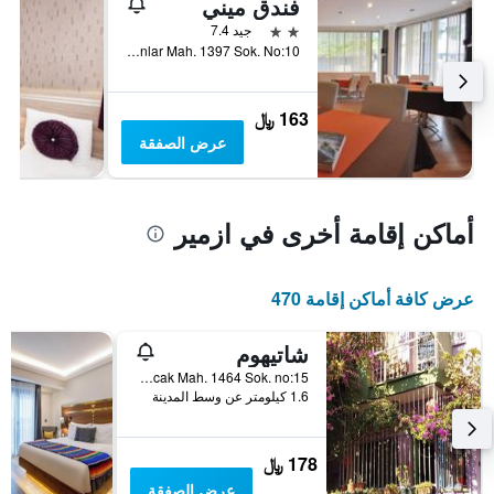
فندق ميني
2 نجمتين
جيد 7.4
Kahramanlar Mah. 1397 Sok. No:10, ازمير, تركيا
163 ﷼
عرض الصفقة
أماكن إقامة أخرى في ازمير
عرض كافة أماكن إقامة 470
شاتيهوم
Alsancak Mah. 1464 Sok. no:15, ازمير, تركيا
1.6 كيلومتر عن وسط المدينة
178 ﷼
عرض الصفقة