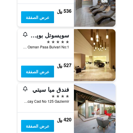
536 ﷼
عرض الصفقة
سويسوتل بويوك إفيز إزمير
5 نجوم
Gazi Osman Pasa Bulvari No:1, ازمير, تركيا
527 ﷼
عرض الصفقة
فندق ميا سيتي
4 نجوم
Akcay Cad No 125 Gaziemir, ازمير, تركيا
420 ﷼
عرض الصفقة