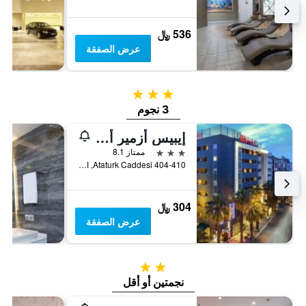
536 ﷼
عرض الصفقة
3 نجوم
3 نجوم
إيبيس أزمير ألسانجاك
3 نجوم
ممتاز 8.1
Ataturk Caddesi 404-410, ازمير, تركيا
304 ﷼
عرض الصفقة
2 نجمتين
نجمتين أو أقل