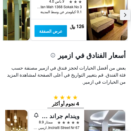
3 نجوم
لا بأس 4.0
Ismet Kaptan Mah 1368 Sokak No 3, ازمير, تركيا
0.1 كيلومتر عن وسط المدينة
126 ﷼
عرض الصفقة
أسعار الفنادق في ازمير
بعض من أفضل الخيارات لحجز فندق في ازمير مصنفة حسب
فئة الفندق. قم بتغيير التواريخ في أعلى الصفحة لمشاهدة المزيد
من الخيارات في ازمير.
4 نجوم
4 نجوم أو أكثر
ويندام جراند إيزمير أوزديليك ثيرمال آند سبا
5 نجوم
ممتاز 8.9
Inciralti Street Nr 67, ازمير, تركيا