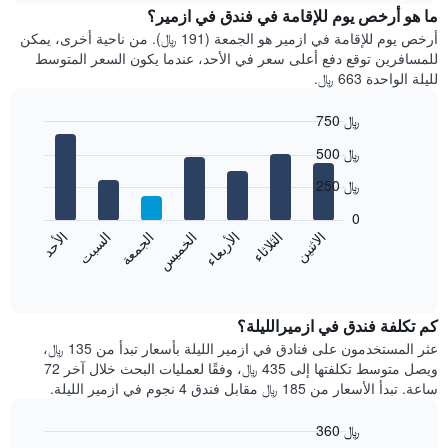
سعر
ما هو أرخص يوم للإقامة في فندق في ازمير؟
الذي
غرفة
يعرض
أرخص يوم للإقامة في ازمير هو الجمعة (191 ﷼). من ناحية أخرى، يمكن
كل
فئات
للمسافرين توقع دفع أعلى سعر في الأحد، عندما يكون السعر المتوسط
شهر
الفنادق
لليلة الواحدة 663 ﷼.
يتضمن
بالنجوم.
المخطط
يتضمن
750 ﷼
1
المخطط
Bar
محور
Chart
1
500 ﷼
graphic.
chart
X
محور
with
الذي
250 ﷼
Y
7
يعرض
bars.
الذي
0
الشهور.
يعرض
الاثنين
الثلاثاء
الأربعاء
الخميس
الجمعة
السبت
الأحد
يتضمن
يعرض
متوسط
المخطط
سعر
المخطط
End
التالي
of
التالي
الغرفة
interactive
1
هذه
متوسط
chart
محور
سعر
الليلة
كم تكلفة فندق في ازميرالليلة؟
Y
الذي
غرفة
عثر المستخدمون على فنادق في ازمير الليلة بأسعار تبدأ من 135 ﷼،
الذي
كل
عُثر
ويصل متوسط تكلفتها إلى 435 ﷼، وفقًا لعمليات البحث خلال آخر 72
يعرض
يوم
عليه
ساعة. تبدأ الأسعار من 185 ﷼ مقابل فندق 4 نجوم في ازمير الليلة.
متوسط
في
خلال
سعر
آخر
الأسبوع
360 ﷼
غرفة
3
يتضمن