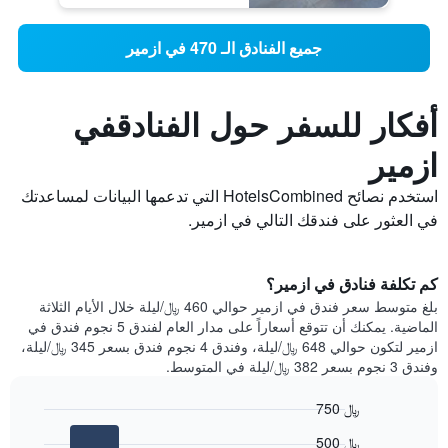
جميع الفنادق الـ 470 في ازمير
أفكار للسفر حول الفنادقفي
ازمير
استخدم نصائح HotelsCombined التي تدعمها البيانات لمساعدتك
في العثور على فندقك التالي في ازمير.
كم تكلفة فنادق في ازمير؟
بلغ متوسط ​​سعر فندق في ازمير حوالي 460 ﷼/ليلة خلال الأيام الثلاثة
الماضية. يمكنك أن تتوقع أسعاراً على مدار العام لفندق 5 نجوم فندق في
ازمير لتكون حوالي 648 ﷼/ليلة، وفندق 4 نجوم فندق بسعر 345 ﷼/ليلة،
وفندق 3 نجوم بسعر 382 ﷼/ليلة في المتوسط.
750 ﷼
Bar
Chart
500 ﷼
graphic.
chart