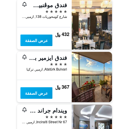
فندق موڤنبيك إزمير
5 نجوم
شارع كومحوريات 138, ازمير, تركيا
432 ﷼
عرض الصفقة
فندق ايزمير بالاس
4 نجوم
Atatürk Bulvari, ازمير, تركيا
367 ﷼
عرض الصفقة
ويندام جراند إيزمير أوزديليك ثيرمال آند سبا
5 نجوم
Inciralti Street Nr 67, ازمير, تركيا