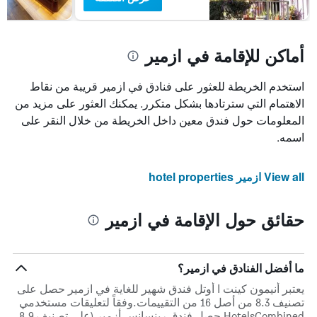
أماكن للإقامة في ازمير
استخدم الخريطة للعثور على فنادق في ازمير قريبة من نقاط
الاهتمام التي سترتادها بشكل متكرر. يمكنك العثور على مزيد من
المعلومات حول فندق معين داخل الخريطة من خلال النقر على
اسمه.
View all ازمير hotel properties
حقائق حول الإقامة في ازمير
ما أفضل الفنادق في ازمير؟
يعتبر أنيمون كينت ا أوتل فندق شهير للغاية في ازمير حصل على
تصنيف 8.3 من أصل 16 من التقييمات.وفقاً لتعليقات مستخدمي
HotelsCombined حصل فندق رينسانس أزمير (على تصنيف 8.9