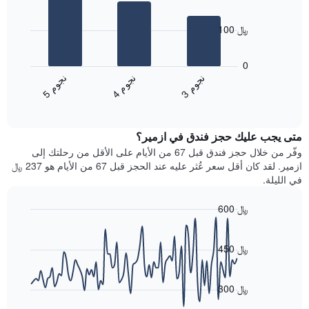
النجوم
3
يتضمن
bars.
المخطط
100 ﷼
1
يعرض
محور
المخطط
0
X
التالي
ن
م
ن
م
ن
م
التي
متوسط
4
ج
و
3
ج
و
5
ج
و
تعرض
End
سعر
of
فئات
الغرفة
interactive
الفنادق
خلال
chart
بالنجوم.
متى يجب عليك حجز فندق في ازمير؟
عطلة
يتضمن
نهاية
وفّر من خلال حجز فندق قبل 67 من الأيام على الأقل من رحلتك إلى
المخطط
هذا
ازمير. لقد كان أقل سعر عُثر عليه عند الحجز قبل 67 من الأيام هو 237 ﷼
1
الأسبوع
في الليلة.
محور
الذي
Y
عُثر
600 ﷼
الذي
عليه
يعرض
Line
Chart
خلال
graphic.
chart
متوسط
آخر
with
450 ﷼
سعر
3
90
الغرفة
أيام
data
هذه
points.
مع
300 ﷼
الليلة
التصنيف
الذي
حسب
يعرض