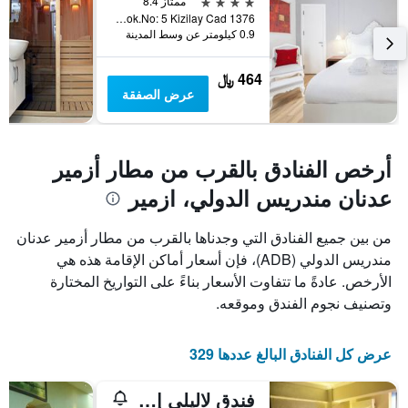
الذي
4 نجوم
ممتاز 8.4
يعرض
1376 Sok.No: 5 Kizilay Cad, ازمير, تركيا
0.9 كيلومتر عن وسط المدينة
متوسط
سعر
غرفة
464 ﷼
عرض الصفقة
أرخص الفنادق بالقرب من مطار أزمير
عدنان مندريس الدولي، ازمير
من بين جميع الفنادق التي وجدناها بالقرب من مطار أزمير عدنان
مندريس الدولي (ADB)، فإن أسعار أماكن الإقامة هذه هي
الأرخص. عادةً ما تتفاوت الأسعار بناءً على التواريخ المختارة
وتصنيف نجوم الفندق وموقعه.
عرض كل الفنادق البالغ عددها 329
فندق لاليلي إزمير