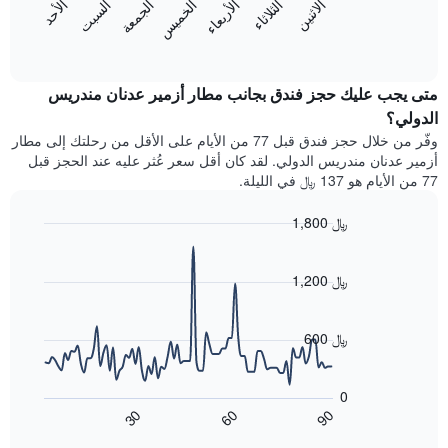
المخطط
الاثنين
الثلاثاء
الأربعاء
الخميس
الجمعة
السبت
الأحد
هذه
يعرض
التالي
الليلة
المخطط
End
1
of
الذي
التالي
محور
interactive
عُثر
متوسط
chart
Y
عليه
سعر
متى يجب عليك حجز فندق بجانب مطار أزمير عدنان مندريس
الذي
خلال
غرفة
الدولي؟
يعرض
آخر
كل
متوسط
وفّر من خلال حجز فندق قبل 77 من الأيام على الأقل من رحلتك إلى مطار
3
يوم
سعر
أزمير عدنان مندريس الدولي. لقد كان أقل سعر عُثر عليه عند الحجز قبل
أيام
في
غرفة
77 من الأيام هو 137 ﷼ في الليلة.
الأسبوع
يتضمن
1,800 ﷼
المخطط
1
Line
Chart
graphic.
محور
chart
with
1,200 ﷼
X
90
الذي
data
يعرض
points.
أيام
600 ﷼
الأسبوع.
يعرض
يتضمن
المخطط
المخطط
0
التالي
التالي
60
90
30
كيفية
End
1
of
تغير
interactive