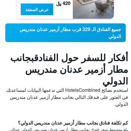
420 ﷼
عرض الصفقة
جميع الفنادق الـ 329 قرب مطار أزمير عدنان مندريس
الدولي
أفكار للسفر حول الفنادقبجانب
مطار أزمير عدنان مندريس
الدولي
استخدم نصائح HotelsCombined التي تدعمها البيانات لمساعدتك
في العثور على فندقك التالي بجانب مطار أزمير عدنان مندريس
الدولي.
كم تكلفة فنادق بجانب مطار أزمير عدنان مندريس الدولي؟
بلغ متوسط ​​سعر فندق بجانب مطار أزمير عدنان مندريس الدولي حوالي