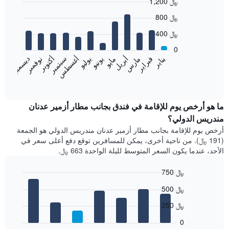
1,200 ﷼
مع
التصنيف
Bar
Chart
800 ﷼
graphic.
حسب
chart
with
النجوم
400 ﷼
12
يتضمن
bars.
0
المخطط
فبراير
مايو
أغسطس
نوفمبر
يناير
أبريل
يوليو
أكتوبر
مارس
يونيو
سبتمبر
ديسمبر
1
يعرض
محور
المخطط
End
X
of
التالي
الذي
interactive
متوسط
chart
يعرض
سعر
ما هو أرخص يوم للإقامة في فندق بجانب مطار أزمير عدنان
فئات
غرفة
مندريس الدولي؟
الفنادق
كل
بالنجوم.
أرخص يوم للإقامة بجانب مطار أزمير عدنان مندريس الدولي هو الجمعة
شهر
يتضمن
(191 ﷼). من ناحية أخرى، يمكن للمسافرين توقع دفع أعلى سعر في
يتضمن
المخطط
الأحد، عندما يكون السعر المتوسط لليلة الواحدة 663 ﷼.
المخطط
1
1
محور
750 ﷼
محور
Y
X
Bar
Chart
الذي
500 ﷼
graphic.
الذي
chart
يعرض
with
يعرض
250 ﷼
متوسط
7
الشهور.
سعر
bars.
يتضمن
0
الغرفة