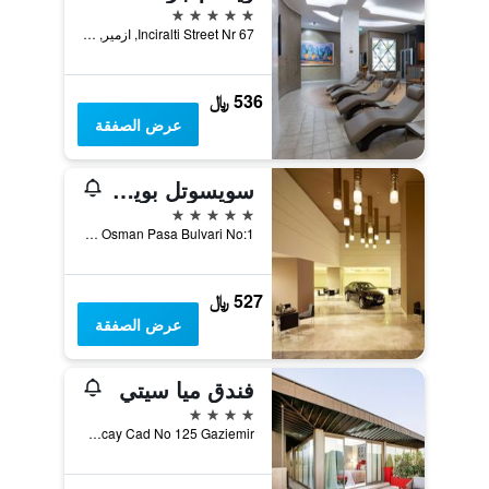
5 نجوم
Inciralti Street Nr 67, ازمير, تركيا
536 ﷼
عرض الصفقة
سويسوتل بويوك إفيز إزمير
5 نجوم
Gazi Osman Pasa Bulvari No:1, ازمير, تركيا
527 ﷼
عرض الصفقة
فندق ميا سيتي
4 نجوم
Akcay Cad No 125 Gaziemir, ازمير, تركيا