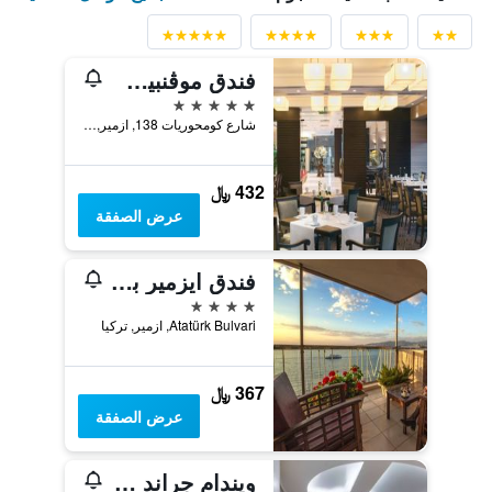
فندق موڤنبيك إزمير
5 نجوم
شارع كومحوريات 138, ازمير, تركيا
432 ﷼
عرض الصفقة
فندق ايزمير بالاس
4 نجوم
Atatürk Bulvari, ازمير, تركيا
367 ﷼
عرض الصفقة
ويندام جراند إيزمير أوزديليك ثيرمال آند سبا