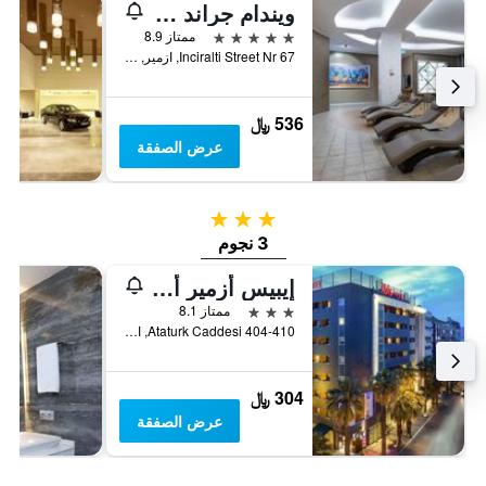
ويندام جراند إيزمير أوزديليك ثيرمال آند سبا
5 نجوم
ممتاز 8.9
Inciralti Street Nr 67, ازمير, تركيا
536 ﷼
عرض الصفقة
3 نجوم
3 نجوم
إيبيس أزمير ألسانجاك
3 نجوم
ممتاز 8.1
Ataturk Caddesi 404-410, ازمير, تركيا
304 ﷼
عرض الصفقة