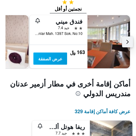
2 نجمتين
نجمتين أو أقل
فندق ميني
2 نجمتين
جيد 7.4
Kahramanlar Mah. 1397 Sok. No:10, ازمير, تركيا
163 ﷼
عرض الصفقة
أماكن إقامة أخرى في مطار أزمير عدنان
مندريس الدولي
عرض كافة أماكن إقامة 329
ريفا هوتل ألسانكاك
3 نجوم
جيد 7.7