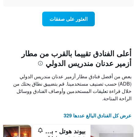
محور
سعر
chart
Y
غرفة
الذي
عند
العثور على صفقات
يعرض
اقتراب
متوسط
تاريخ
سعر
الإقامة
غرفة
يتضمن
المخطط
1
أعلى الفنادق تقييما بالقرب من مطار
محور
أزمير عدنان مندريس الدولي
X
الذي
يعرض
بعض من أفضل فنادق مطار أزمير عدنان مندريس الدولي
عدد
(ADB) حسب تصنيف مستخدمينا. قم بتضييق نطاق بحثك من
الأيام
خلال قراءة تعليقات المستخدمين وأوصاف الفنادق ووسائل
قبل
الإقامة
الراحة المتاحة.
يتضمن
المخطط
التالي
عرض كل الفنادق البالغ عددها 329
1
محور
بيوند هوتل - بوتيك كلاس - سبيشال كلاس
Y