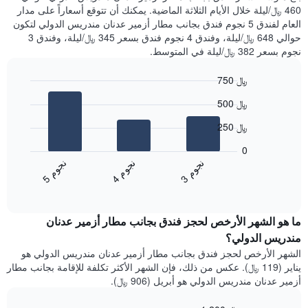
460 ﷼/ليلة خلال الأيام الثلاثة الماضية. يمكنك أن تتوقع أسعاراً على مدار
العام لفندق 5 نجوم فندق بجانب مطار أزمير عدنان مندريس الدولي لتكون
حوالي 648 ﷼/ليلة، وفندق 4 نجوم فندق بسعر 345 ﷼/ليلة، وفندق 3
نجوم بسعر 382 ﷼/ليلة في المتوسط.
750 ﷼
Bar
Chart
500 ﷼
graphic.
chart
with
250 ﷼
3
bars.
0
ن
م
ن
م
ن
م
يعرض
4
ج
و
3
ج
و
5
ج
و
المخطط
End
of
التالي
interactive
متوسط
chart
سعر
ما هو الشهر الأرخص لحجز فندق بجانب مطار أزمير عدنان
غرفة
مندريس الدولي؟
مزدوجة
الشهر الأرخص لحجز فندق بجانب مطار أزمير عدنان مندريس الدولي هو
خلال
يناير (119 ﷼). عكس من ذلك، فإن الشهر الأكثر تكلفة للإقامة بجانب مطار
آخر
أزمير عدنان مندريس الدولي هو أبريل (906 ﷼).
3
أيام