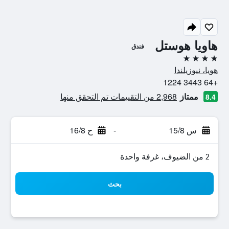
هاويا هوستل
فندق
4 نجوم
هويا، نيوزيلندا
+64 3443 1224
ممتاز
2,968 من التقييمات تم التحقق منها
8.4
س 15/8
-
ح 16/8
2 من الضيوف، غرفة واحدة
بحث