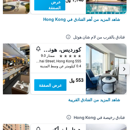
عرض
الصفقة
شاهد المزيد من أهم الفنادق في Hong Kong
فنادق بالقرب من لام شان هوتل
كورديس، هونج كونج
5 نجوم
ممتاز 9.0
555 Shanghai Street, Hong Kong, هونغ كونغ
0.4 كيلومتر عن وسط المدينة
553 ﷼
عرض الصفقة
شاهد المزيد من الفنادق القريبة
فنادق رخيصة في Hong Kong
هوتل إيز أكسيس تسين وان