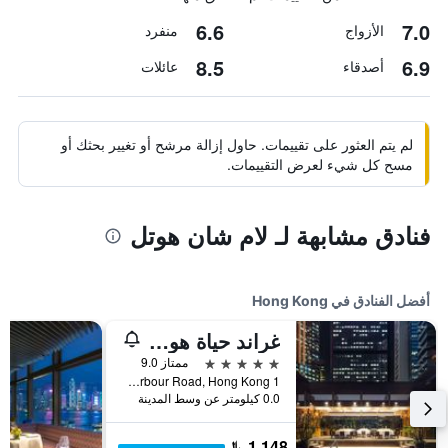
6.6
7.0
الأزواج
منفرد
8.5
6.9
أصدقاء
عائلات
لم يتم العثور على تقييمات. حاول إزالة مرشح أو تغيير بحثك أو
مسح كل شيء لعرض التقييمات.
فنادق مشابهة لـ لام شان هوتل
أفضل الفنادق في Hong Kong
غراند حياة هونغ كونغ
5 نجوم
ممتاز 9.0
1 Harbour Road, Hong Kong, هونغ كونغ
0.0 كيلومتر عن وسط المدينة
1,148 ﷼