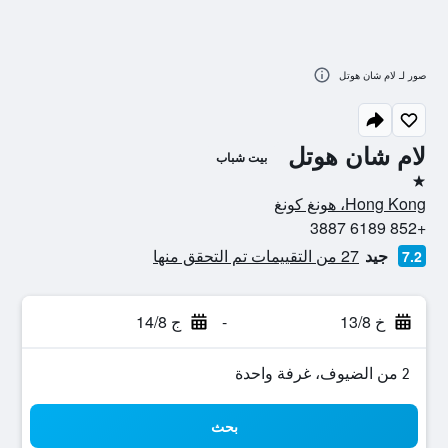
صور لـ لام شان هوتل
لام شان هوتل
بيت شباب
نجمة واحدة
Hong Kong، هونغ كونغ
+852 6189 3887
جيد
27 من التقييمات تم التحقق منها
7.2
خ 13/8
-
ج 14/8
2 من الضيوف، غرفة واحدة
بحث