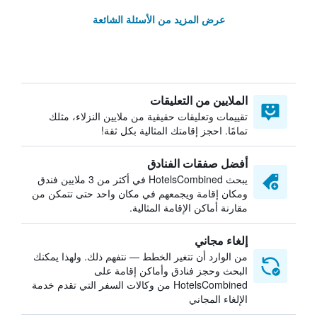
عرض المزيد من الأسئلة الشائعة
الملايين من التعليقات
تقييمات وتعليقات حقيقية من ملايين النزلاء، مثلك
تمامًا. احجز إقامتك المثالية بكل ثقة!
أفضل صفقات الفنادق
يبحث HotelsCombined في أكثر من 3 ملايين فندق
ومكان إقامة ويجمعهم في مكان واحد حتى تتمكن من
مقارنة أماكن الإقامة المثالية.
إلغاء مجاني
من الوارد أن تتغير الخطط — نتفهم ذلك. ولهذا يمكنك
البحث وحجز فنادق وأماكن إقامة على
HotelsCombined من وكالات السفر التي تقدم خدمة
الإلغاء المجاني