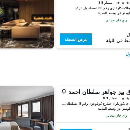
ممتاز 8.8
كارغازي رقم 63, اسطنبول, تركيا
واي فاي مجاني
عرض الصفقة
ط في الليلة
ول
 بيز جواهر سلطان احمد
ممتاز 8.9
منطقة جانكورتاران شارع كوتلوغون رقم 8 السلطان أحمد, اسطنبول, تركيا
واي فاي مجاني