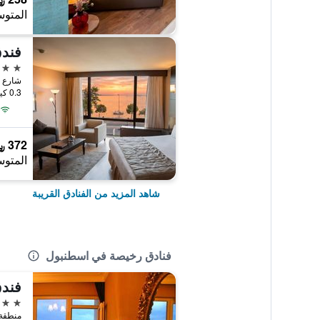
المتوس
فندق
4 نجوم
شارع كانيدي رقم 4
0.3 كيلومتر عن وسط المدينة
372 ﷼
المتوس
شاهد المزيد من الفنادق القريبة
فنادق رخيصة في اسطنبول
فندق
3 نجوم