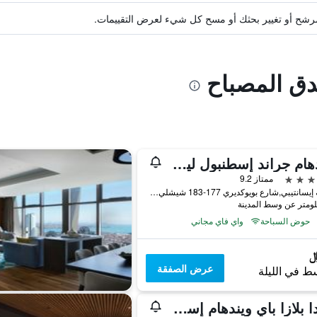
ة مرشح أو تغيير بحثك أو مسح كل شيء لعرض التقييمات.
دق المصباح
ويندهام جراند إسطنبول ليفينت
ممتاز 9.2
منطقة إيسانتيبي,شارع بويوكديري 177-183 شيشلي, اسطنبول, تركيا
حوض السباحة
واي فاي مجاني
عرض الصفقة
ط في الليلة
رمادا بلازا باي ويندهام إسطنبول سيتي سنتر