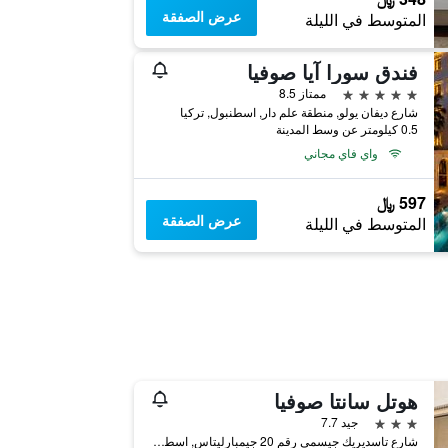
عرض الصفقة
المتوسط في الليلة
فندق سورا آيا صوفيا
5 نجوم
ممتاز 8.5
شارع ديفان يولو, منطقة علم دار, اسطنبول, تركيا
0.5 كيلومتر عن وسط المدينة
واي فاي مجاني
597 ﷼
عرض الصفقة
المتوسط في الليلة
هوتل سانتا صوفيا
3 نجوم
جيد 7.7
شارع تاسديريك جيسمي رقم 20 جيمبارليتاس, اسطنبول, تركيا