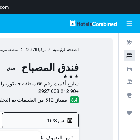
.com
رحلات طيران
الصفحة الرئيسية
تركيا
42,379
منطقة مرمر
فنادق
فندق المصباح
سيارات
فندق
3 نجوم
حزم العروض
شارع أكبييك رقم 66,منطقة جانكورتاران السلطان أحمد, 34400, اسطنبول, محافظة إسطنبول, تركيا
+90 212 638 2927
استكشاف
ممتاز
512 من التقييمات تم التحقق منها
8.4
رحلات
س 15/8
-
2 من الضيوف، غرفة واحدة