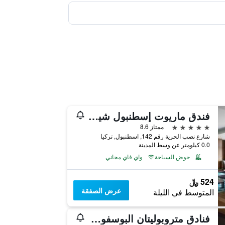
فندق ماريوت إسطنبول شيشلي
5 نجوم
ممتاز 8.6
شارع نصب الحرية رقم 142, اسطنبول, تركيا
0.0 كيلومتر عن وسط المدينة
حوض السباحة
واي فاي مجاني
524 ﷼
عرض الصفقة
المتوسط في الليلة
فنادق متروبوليتان البوسفور - فئة خاصة