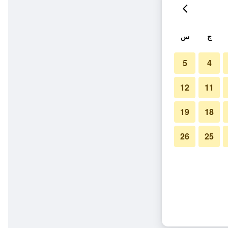
ج
س
5
4
12
11
19
18
26
25