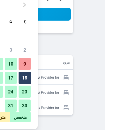
بح
ح
ن
3
2
مزود
10
9
17
16
Provider for فندق المصباح
24
23
Provider for فندق المصباح
31
30
Provider for فندق المصباح
منخفض
متو