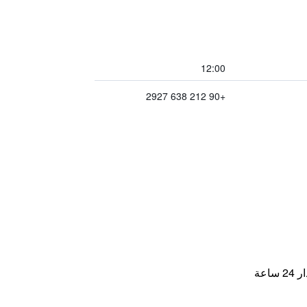
12:00
+90 212 638 2927
اعة