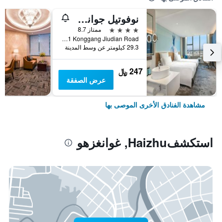
نوفوتيل جوانجشو بايون أيربورت
4 نجوم
ممتاز 8.7
No 1 Konggang Jiudian Road, غوانغزهو, الصين
29.3 كيلومتر عن وسط المدينة
247 ﷼
عرض الصفقة
مشاهدة الفنادق الأخرى الموصى بها
استكشفHaizhu, غوانغزهو