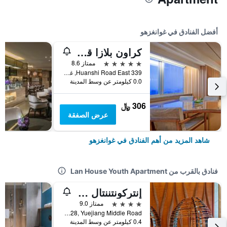
أفضل الفنادق في غوانغزهو
كراون بلازا قوانغتشو سيتي سنتر، أحد الفنادق من مجموعة فنادق إنتركونتيننتال - سكاي لاين 63 بار للاستمتاع بإطلالة على مدينة قوانغتشو
5 نجوم
ممتاز 8.6
339 Huanshi Road East, غوانغزهو, الصين
0.0 كيلومتر عن وسط المدينة
306 ﷼
عرض الصفقة
شاهد المزيد من أهم الفنادق في غوانغزهو
فنادق بالقرب من Lan House Youth Apartment
إنتركونتننتال جوانجتشو إكسيبيشن سنتر بي آيتش جي
4 نجوم
ممتاز 9.0
No. 828, Yuejiang Middle Road, غوانغزهو, الصين
0.4 كيلومتر عن وسط المدينة