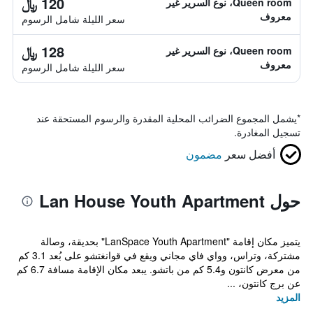
120 ﷼
Queen room، نوع السرير غير
معروف
سعر الليلة شامل الرسوم
128 ﷼
Queen room، نوع السرير غير
معروف
سعر الليلة شامل الرسوم
*
يشمل المجموع الضرائب المحلية المقدرة والرسوم المستحقة عند
تسجيل المغادرة.
أفضل سعر
مضمون
حول Lan House Youth Apartment
يتميز مكان إقامة "LanSpace Youth Apartment" بحديقة، وصالة
مشتركة، وتراس، وواي فاي مجاني ويقع في قوانغتشو على بُعد 3.1 كم
من معرض كانتون و5.4 كم من باتشو. يبعد مكان الإقامة مسافة 6.7 كم
عن برج كانتون، ...
المزيد