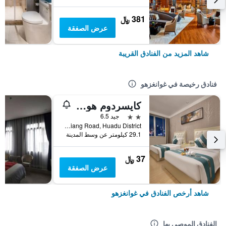
381 ﷼
عرض الصفقة
شاهد المزيد من الفنادق القريبة
فنادق رخيصة في غوانغزهو
كايسردوم هوتل أيربورت برانش
2 نجمتين
جيد 6.5
No. 2 Shunxiang Road, Huadu District, غوانغزهو, الصين
29.1 كيلومتر عن وسط المدينة
37 ﷼
عرض الصفقة
شاهد أرخص الفنادق في غوانغزهو
الفنادق الموصى بها