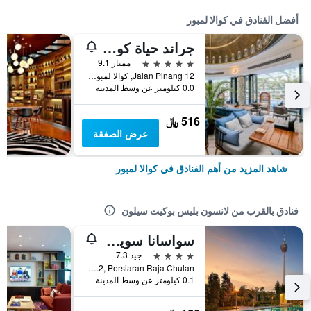
أفضل الفنادق في كوالا لمبور
جراند حياة كوالالمبور
5 نجوم
ممتاز 9.1
12 Jalan Pinang, كوالا لمبور, ماليزيا
0.0 كيلومتر عن وسط المدينة
516 ﷼
عرض الصفقة
شاهد المزيد من أهم الفنادق في كوالا لمبور
فنادق بالقرب من لانسون بليس بوكيت سيلون
سواسانا سويتس بوكيت سيلون - بافيلين
4 نجوم
جيد 7.3
No.2, Persiaran Raja Chulan, كوالا لمبور, ماليزيا
0.1 كيلومتر عن وسط المدينة