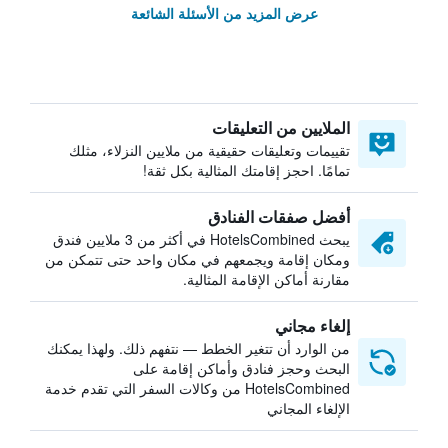
عرض المزيد من الأسئلة الشائعة
الملايين من التعليقات
تقييمات وتعليقات حقيقية من ملايين النزلاء، مثلك
تمامًا. احجز إقامتك المثالية بكل ثقة!
أفضل صفقات الفنادق
يبحث HotelsCombined في أكثر من 3 ملايين فندق
ومكان إقامة ويجمعهم في مكان واحد حتى تتمكن من
مقارنة أماكن الإقامة المثالية.
إلغاء مجاني
من الوارد أن تتغير الخطط — نتفهم ذلك. ولهذا يمكنك
البحث وحجز فنادق وأماكن إقامة على
HotelsCombined من وكالات السفر التي تقدم خدمة
الإلغاء المجاني