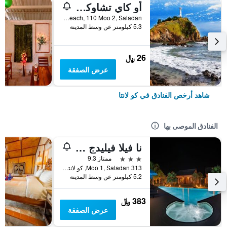
أو كاي تشاوكوه بونجالو
Longbeach, 110 Moo 2, Saladan, كو لانتا, تايلاند
5.3 كيلومتر عن وسط المدينة
26 ﷼
عرض الصفقة
شاهد أرخص الفنادق في كو لانتا
الفنادق الموصى بها
نا فيلا فيليدج - ٔلبالغين فقط
3 نجوم
ممتاز 9.3
313 Moo 1, Saladan, كو لانتا, تايلاند
5.2 كيلومتر عن وسط المدينة
383 ﷼
عرض الصفقة