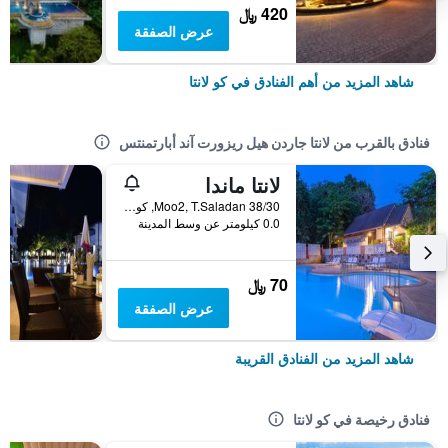
420 ﷼
عرض الصفقة
شاهد المزيد من أهم الفنادق في كو لانتا
فنادق بالقرب من لانتا جاردن هيل ريزورت آند أبارتمنتس
لانتا ماندا
38/30 Moo2, T.Saladan, كو لانتا, تايلاند
0.0 كيلومتر عن وسط المدينة
70 ﷼
عرض الصفقة
شاهد المزيد من الفنادق القريبة
فنادق رخيصة في كو لانتا