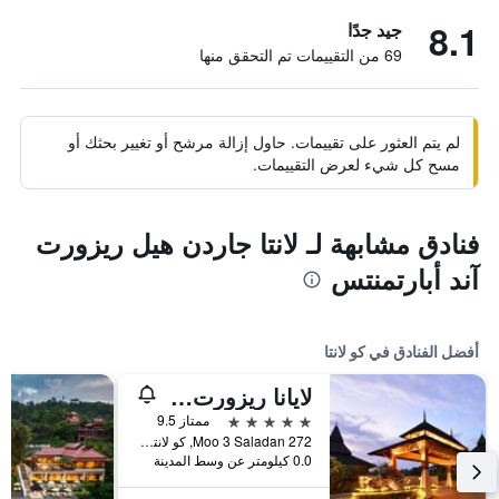
8.1
جيد جدًا
69 من التقييمات تم التحقق منها
لم يتم العثور على تقييمات. حاول إزالة مرشح أو تغيير بحثك أو
مسح كل شيء لعرض التقييمات.
فنادق مشابهة لـ لانتا جاردن هيل ريزورت
آند أبارتمنتس
أفضل الفنادق في كو لانتا
لايانا ريزورت آند سبا
5 نجوم
ممتاز 9.5
272 Moo 3 Saladan, كو لانتا, تايلاند
0.0 كيلومتر عن وسط المدينة