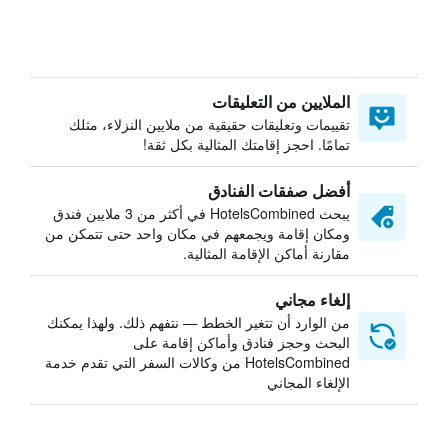
الملايين من التعليقات
تقييمات وتعليقات حقيقية من ملايين النزلاء، مثلك
تمامًا. احجز إقامتك المثالية بكل ثقة!
أفضل صفقات الفنادق
يبحث HotelsCombined في أكثر من 3 ملايين فندق
ومكان إقامة ويجمعهم في مكان واحد حتى تتمكن من
مقارنة أماكن الإقامة المثالية.
إلغاء مجاني
من الوارد أن تتغير الخطط — نتفهم ذلك. ولهذا يمكنك
البحث وحجز فنادق وأماكن إقامة على
HotelsCombined من وكالات السفر التي تقدم خدمة
الإلغاء المجاني