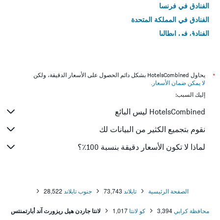
الفنادق في فرنسا
الفنادق في المملكة المتحدة
الفنادق في إيطاليا
الفنادق في تايلاند
*
يحاول HotelsCombined بشكل دائم الحصول على الأسعار الدقيقة، ولكن
لا يمكن ضمان الأسعار
.
إليك السبب:
HotelsCombined ليس البائع
نقوم بتجميع الكثير من البيانات لك
لماذا لا تكون الأسعار دقيقة بنسبة 100٪؟
الصفحة الرئيسية
تايلاند
73,743
جنوب تايلاند
28,522
محافظة كرابي
3,394
كو لانتا
1,017
لانتا جاردن هيل ريزورت آند أبارتمنتس