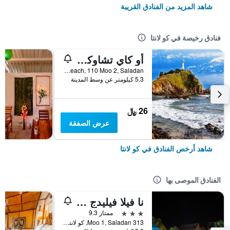
شاهد المزيد من الفنادق القريبة
فنادق رخيصة في كو لانتا
أو كاي تشاوكوه بونجالو
Longbeach, 110 Moo 2, Saladan, كو لانتا, تايلاند
5.3 كيلومتر عن وسط المدينة
26 ﷼
عرض الصفقة
شاهد أرخص الفنادق في كو لانتا
الفنادق الموصى بها
نا فيلا فيليدج - ٔلبالغين فقط
3 نجوم
ممتاز 9.3
313 Moo 1, Saladan, كو لانتا, تايلاند