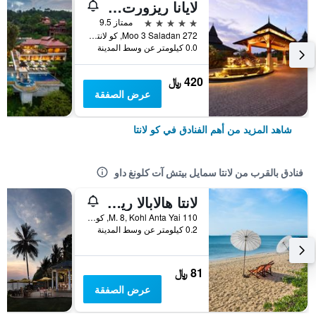
لايانا ريزورت آند سبا
5 نجوم
ممتاز 9.5
272 Moo 3 Saladan, كو لانتا, تايلاند
0.0 كيلومتر عن وسط المدينة
420 ﷼
عرض الصفقة
شاهد المزيد من أهم الفنادق في كو لانتا
فنادق بالقرب من لانتا سمايل بيتش آت كلونغ داو
لانتا هالابالا ريزورت
110 M. 8, Kohl Anta Yai, كو لانتا, تايلاند
0.2 كيلومتر عن وسط المدينة
81 ﷼
عرض الصفقة