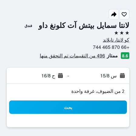
لانتا سمايل بيتش آت كلونغ داو
فندق
3 نجوم
كو لانتا، تايلاند
+66 870 465 744
ممتاز
496 من التقييمات تم التحقق منها
8.6
س 15/8
-
ح 16/8
2 من الضيوف، غرفة واحدة
بحث