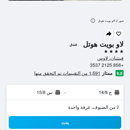
صور لـ لاو بويت هوتل
لاو بويت هوتل
فندق
4 نجوم
فينتيان، لاوس
+856 2125 3537
ممتاز
1,591 من التقييمات تم التحقق منها
9.0
ج 14/8
-
س 15/8
2 من الضيوف، غرفة واحدة
بحث