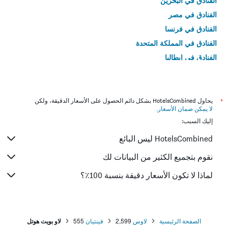
الفنادق في البحرين
الفنادق في مصر
الفنادق في فرنسا
الفنادق في المملكة المتحدة
الفنادق في إيطاليا
الفنادق في تايلاند
*
يحاول HotelsCombined بشكل دائم الحصول على الأسعار الدقيقة، ولكن
لا يمكن ضمان الأسعار
.
إليك السبب:
HotelsCombined ليس البائع
نقوم بتجميع الكثير من البيانات لك
لماذا لا تكون الأسعار دقيقة بنسبة 100٪؟
الصفحة الرئيسية
لاوس
2,599
فينتيان
555
لاو بويت هوتل