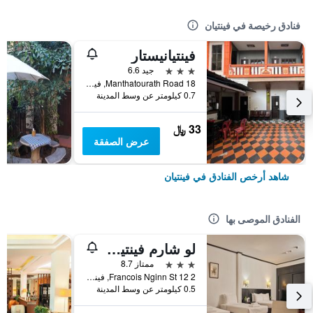
فنادق رخيصة في فينتيان
فينتيانيستار
3 نجوم
جيد 6.6
18 Manthatourath Road, فينتيان, لاوس
0.7 كيلومتر عن وسط المدينة
33 ﷼
عرض الصفقة
شاهد أرخص الفنادق في فينتيان
الفنادق الموصى بها
لو شارم فينتيان هوتل
3 نجوم
ممتاز 8.7
2 12 Francois Nginn St, فينتيان, لاوس
0.5 كيلومتر عن وسط المدينة