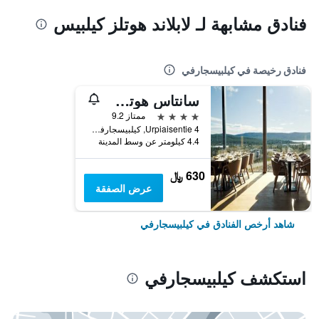
فنادق مشابهة لـ لابلاند هوتلز كيلبيس
فنادق رخيصة في كيلبيسجارفي
سانتاس هوتل راكا
4 نجوم
ممتاز 9.2
Urpiaisentie 4, كيلبيسجارفي, مقاطعة لابي, فنلندا
4.4 كيلومتر عن وسط المدينة
630 ﷼
عرض الصفقة
شاهد أرخص الفنادق في كيلبيسجارفي
استكشف كيلبيسجارفي