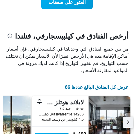
العثور على صفقات
يعرض
اقتراب
تاريخ
فئات
الإقامة
الفنادق
يتضمن
بالنجوم.
يتضمن
المخطط
1
المخطط
أرخص الفنادق في كيلبيسجارفي، فنلندا
1
محور
X
محور
من بين جميع الفنادق التي وجدناها في كيلبيسجارفي، فإن أسعار
Y
الذي
الذي
يعرض
أماكن الإقامة هذه هي الأرخص. نظرًا لأن الأسعار يمكن أن تختلف
عدد
يعرض
حسب التواريخ، قم بتغيير التواريخ إذا كانت لديك مرونة في
الأيام
متوسط
المواعيد لمقارنة الأسعار.
قبل
سعر
غرفة
الإقامة
في
يتضمن
عرض كل الفنادق البالغ عددها 66
عطلة
المخطط
نهاية
التالي
لابلاند هوتلز كيلبيس
1
هذا
محور
الأسبوع
2 نجمتين
جيد 7.5
Y
خلال
Käsivarrentie 14206, كيلبيسجارفي, مقاطعة لابي, فنلندا
آخر
الذي
4.5 كيلومتر عن وسط المدينة
3
يعرض
أيام
متوسط
402 ﷼