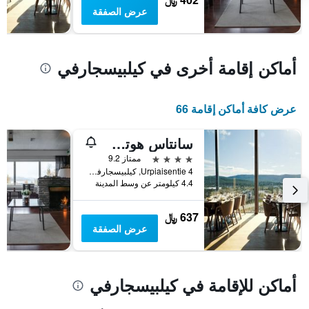
سعر
عرض الصفقة
غرفة
أماكن إقامة أخرى في كيلبيسجارفي
عرض كافة أماكن إقامة 66
سانتاس هوتل راكا
4 نجوم
ممتاز 9.2
Urpiaisentie 4, كيلبيسجارفي, مقاطعة لابي, فنلندا
4.4 كيلومتر عن وسط المدينة
637 ﷼
عرض الصفقة
أماكن للإقامة في كيلبيسجارفي