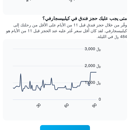
End
سعر
بالنجوم.
of
الغرفة
interactive
يتضمن
خلال
chart
المخطط
متى يجب عليك حجز فندق في كيلبيسجارفي؟
عطلة
1
نهاية
وفّر من خلال حجز فندق قبل 11 من الأيام على الأقل من رحلتك إلى
محور
هذا
كيلبيسجارفي. لقد كان أقل سعر عُثر عليه عند الحجز قبل 11 من الأيام هو
Y
الأسبوع
484 ﷼ في الليلة.
الذي
الذي
يعرض
عُثر
متوسط
3,000 ﷼
عليه
سعر
Line
Chart
خلال
الغرفة
graphic.
chart
آخر
هذه
with
2,000 ﷼
3
90
الليلة
أيام
data
الذي
points.
مع
عُثر
1,000 ﷼
التصنيف
عليه
حسب
يعرض
خلال
النجوم
المخطط
آخر
0
التالي
يتضمن
3
60
90
30
كيفية
المخطط
End
أيام
of
1
تغير
interactive
سعر
محور
chart
X
غرفة
عند
الذي