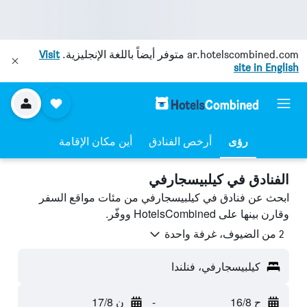
ar.hotelscombined.com
متوفر أيضاً باللغة الإنجليزية.
Visit
site in English
رؤى
أرخص الفنادق
أين مكان الإقامة
الفنادق في كيلبيسجارفي
ابحث عن فنادق في كيلبيسجارفي من مئات مواقع السفر
وقارن بينها على HotelsCombined ووفّر.
2 من الضيوف، غرفة واحدة
كيلبيسجارفي، فنلندا
ح 16/8
-
ن 17/8