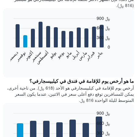
(816 ﷼).
900 ﷼
Bar
Chart
600 ﷼
graphic.
chart
with
300 ﷼
12
bars.
0
فبراير
مايو
أغسطس
نوفمبر
يناير
أبريل
يوليو
أكتوبر
مارس
يونيو
سبتمبر
ديسمبر
يعرض
المخطط
End
of
التالي
interactive
متوسط
chart
سعر
ما هو أرخص يوم للإقامة في فندق في كيلبيسجارفي؟
غرفة
أرخص يوم للإقامة في كيلبيسجارفي هو الأحد (618 ﷼). من ناحية أخرى،
كل
يمكن للمسافرين توقع دفع أعلى سعر في الاثنين، عندما يكون السعر
شهر
المتوسط لليلة الواحدة 816 ﷼.
يتضمن
المخطط
900 ﷼
1
Bar
محور
Chart
600 ﷼
graphic.
chart
X
with
الذي
300 ﷼
7