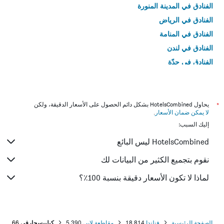
الفنادق في المدينة المنورة
الفنادق في الرياض
الفنادق في المنامة
الفنادق في لندن
الفنادق في جدّة
الفنادق في القاهرة
*
يحاول HotelsCombined بشكل دائم الحصول على الأسعار الدقيقة، ولكن
لا يمكن ضمان الأسعار
.
إليك السبب:
HotelsCombined ليس البائع
نقوم بتجميع الكثير من البيانات لك
لماذا لا تكون الأسعار دقيقة بنسبة 100٪؟
الصفحة الرئيسية
فنلندا
18,814
مقاطعة لابي
5,390
كيلبيسجارفي
66