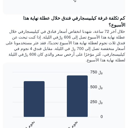
End
سعر
1
of
الغرفة
interactive
محور
هذه
chart
Y
كم تكلفة غرفة كيلبيسجارفي فندق خلال عطلة نهاية هذا
الليلة
الذي
الذي
الأسبوع؟
يعرض
عُثر
خلال آخر 72 ساعة، شهدنا انخفاض أسعار فنادق في كيلبيسجارفي خلال
متوسط
عليه
عطلة نهاية هذا الأسبوع تصل إلى 606 ﷼في الليلة. إذا كنت تبحث عن
سعر
خلال
فندق ثلاث نجوم لعطلة نهاية هذا الأسبوع تحديدًا، فقد عثر مستخدمونا على
غرفة
آخر
أسعار منخفضة تصل إلى 700 ﷼ في الليلة. مقابل فندق 4 نجوم في
3
كيلبيسجارفي، عُثر مؤخرًا على أرخص سعر والذي كان 606 ﷼في الليلة
أيام
لعطلة نهاية هذا الأسبوع.
مع
التصنيف
750 ﷼
حسب
النجوم
Bar
Chart
graphic.
يتضمن
chart
500 ﷼
with
المخطط
2
1
bars.
محور
250 ﷼
X
يعرض
التي
المخطط
تعرض
0
التالي
فئات
ن
م
ن
م
متوسط
الفنادق
3
ج
و
4
ج
و