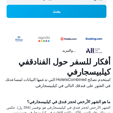
بحث
...والمزيد
أفكار للسفر حول الفنادقفي
كيلبيسجارفي
استخدم نصائح HotelsCombined التي تدعمها البيانات لمساعدتك
في العثور على فندقك التالي في كيلبيسجارفي.
ما هو الشهر الأرخص لحجز فندق في كيلبيسجارفي؟
الشهر الأرخص لحجز فندق في كيلبيسجارفي هو نوفمبر (394 ﷼). عكس
من ذلك، فإن الشهر الأكثر تكلفة للإقامة في كيلبيسجارفي هو سبتمبر