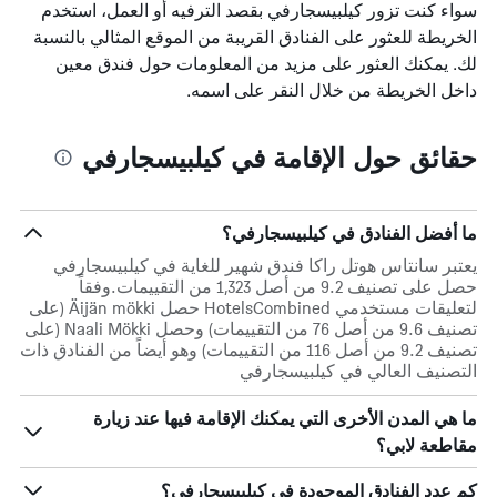
سواء كنت تزور كيلبيسجارفي بقصد الترفيه أو العمل، استخدم
الخريطة للعثور على الفنادق القريبة من الموقع المثالي بالنسبة
لك. يمكنك العثور على مزيد من المعلومات حول فندق معين
داخل الخريطة من خلال النقر على اسمه.
حقائق حول الإقامة في كيلبيسجارفي
ما أفضل الفنادق في كيلبيسجارفي؟
يعتبر سانتاس هوتل راكا فندق شهير للغاية في كيلبيسجارفي
حصل على تصنيف 9.2 من أصل 1,323 من التقييمات.وفقاً
لتعليقات مستخدمي HotelsCombined حصل Äijän mökki (على
تصنيف 9.6 من أصل 76 من التقييمات) وحصل Naali Mökki (على
تصنيف 9.2 من أصل 116 من التقييمات) وهو أيضاً من الفنادق ذات
التصنيف العالي في كيلبيسجارفي
ما هي المدن الأخرى التي يمكنك الإقامة فيها عند زيارة
مقاطعة لابي؟
كم عدد الفنادق الموجودة في كيلبيسجارفي؟