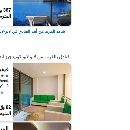
367 ﷼
المتوس
شاهد المزيد من أهم الفنادق في لابو-لا
فنادق بالقرب من لابو لابو كوتيدجيز آن
فيفي
3 نجوم
Ave, Basak
1.3 كيلومتر عن وسط المدينة
82 ﷼
المتوس
إلوي