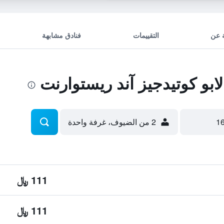
 عن
التقييمات
فنادق مشابهة
بو كوتيدجيز آند ريستوارنت
2 من الضيوف، غرفة واحدة
111 ﷼
111 ﷼