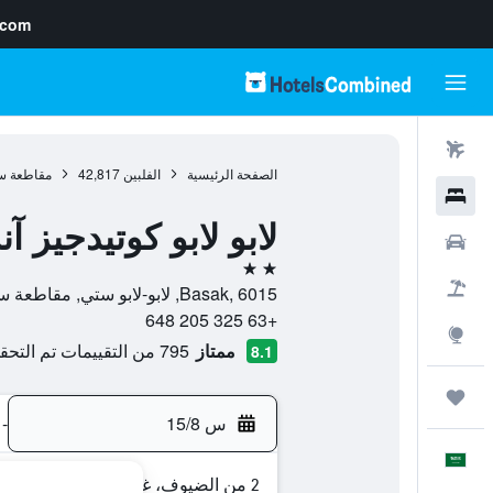
.com
رحلات طيران
الصفحة الرئيسية
الفلبين
42,817
مقاطعة س
فنادق
لابو لابو كوتيدجيز آ
سيارات
2 نجمتين
حزم العروض
Basak, 6015, لابو-لابو ستي, مقاطعة سيبو, الفلبين
+63 325 205 648
استكشاف
ممتاز
795 من التقييمات تم التحقق منها
8.1
رحلات
س 15/8
-
العَرَبِيَّة
2 من الضيوف، غرفة واحدة