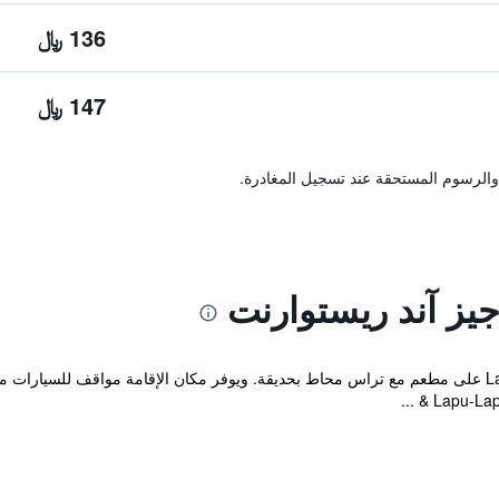
136 ﷼
147 ﷼
والرسوم المستحقة عند تسجيل المغادرة.
دجيز آند ريستوارنت
يحتوي Lapu-Lapu Cottages & Restaurant على مطعم مع تراس محاط بحديقة. ويوفر مكان الإقامة مواقف