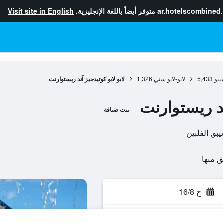
ar.hotelscombined
متوفر أيضاً باللغة الإنجليزية.
Visit site in English
يبو
5,433
لابو-لابو ستي
1,326
لابو لابو كوتيدجيز آند ريستوارنت
ند ريستوارنت
بيت ضيافة
ح 16/8