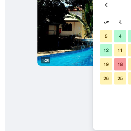
ج
س
5
4
12
11
1/26
المظهر الخارجي
19
18
26
25
رنت