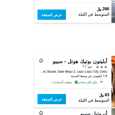
286 ﷼
المتوسط في الليلة
عرض الصفقة
أبليتون بوتيك هوتل - سيبو
3 نجوم
جيد 7.7
M. Patalinghug Street, Basak, Gate Mepz 2, Lapu-Lapu City, Cebu, لابو-لابو ستي, الفلبين
1.6 كيلومتر عن وسط المدينة
واي فاي مجاني
موقف السيارات
83 ﷼
عرض الصفقة
المتوسط في الليلة
أيروتيل سيبو