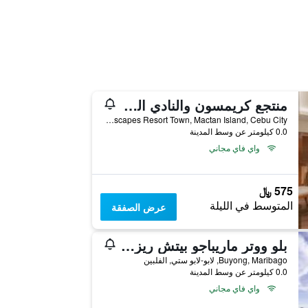
منتجع كريمسون والنادي الصحي ماكتان
Seascapes Resort Town, Mactan Island, Cebu City, لابو-لابو ستي, الفلبين
0.0 كيلومتر عن وسط المدينة
واي فاي مجاني
575 ﷼
المتوسط في الليلة
عرض الصفقة
بلو ووتر ماريباجو بيتش ريزورت
Buyong, Maribago, لابو-لابو ستي, الفلبين
0.0 كيلومتر عن وسط المدينة
واي فاي مجاني