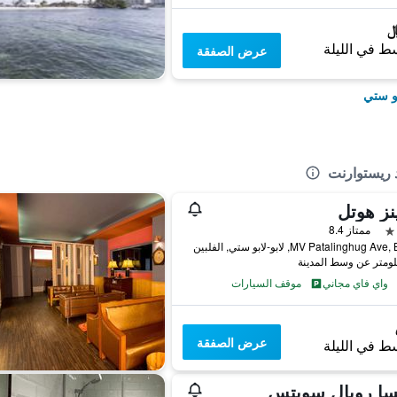
ط في الليلة
عرض الصفقة
بو ستي
د ريستوارنت
نز هوتل
ممتاز 8.4
MV Patalinghug , لابو-لابو ستي, الفلبين
واي فاي مجاني
موقف السيارات
عرض الصفقة
ط في الليلة
سا رويال سويتس