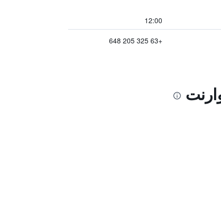
12:00
+63 325 205 648
وارنت