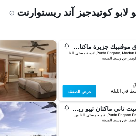
و لابو كوتيدجيز آند ريستوارنت
فندق موڤنبيك جزيرة ماكتان - سيبو
Punta Engano, Mactan Island, لابو-لابو ستي, الفلبين
ط في الليلة
عرض الصفقة
دوسيت تاني ماكتان ثيبو ريزورت
Punta Eng, لابو-لابو ستي, الفلبين