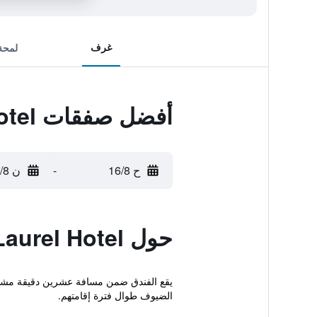
غرف
لمحة
أفضل صفقات Laurel Hotel
ح 16/8
-
ن 17/8
حول Laurel Hotel
الضيوف طوال فترة إقامتهم.