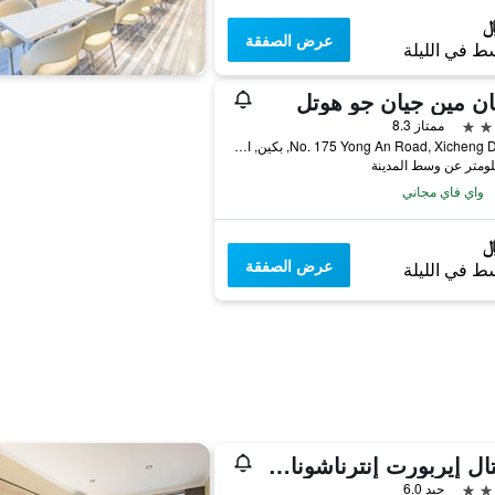
عرض الصفقة
ط في الليلة
ن مين جيان جو هوتل
ممتاز 8.3
No. 175 Yong An Road, Xicheng District, بكين, الصين
واي فاي مجاني
عرض الصفقة
ط في الليلة
كابيتال إيربورت إنترناشونال هوتل
جيد 6.0