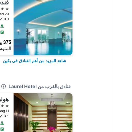
فندق
5 نجوم
29 Zizhuyuan Road, بكين, الصين
0.0 كيلومتر عن وسط المدينة
375 ﷼
المتوس
شاهد المزيد من أهم الفنادق في بكين
فنادق بالقرب من Laurel Hotel
4 نجوم
n Dong Li
3.1 كيلومتر عن وسط المدينة