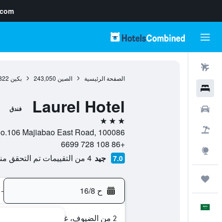
.com
رحلات طيران
الصفحة الرئيسية
الصين
243,050
بكين
822
فنادق
Laurel Hotel
سيارات
فندق
3 نجوم
حزم العروض
Building 1, No.106 Majiabao East Road, 100086, بكين, 
+86 108 728 6699
استكشاف
جيد
4 من التقييمات تم التحقق منها
7.0
رحلات
ح 16/8
-
العَرَبِيَّة
2 من الضيوف، غرفة واحدة