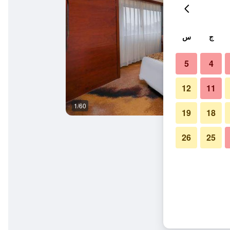
ج
س
5
4
12
11
1/60
حمام
19
18
26
25