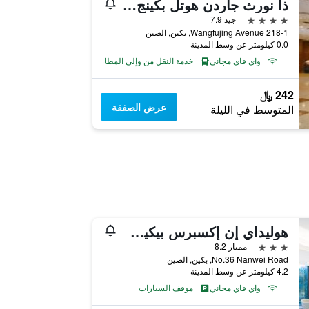
ذا نورث جاردن هوتل بكينج وانج فو جينج
4 نجوم
جيد 7.9
218-1 Wangfujing Avenue, بكين, الصين
0.0 كيلومتر عن وسط المدينة
واي فاي مجاني
خدمة النقل من وإلى المطار
242 ﷼
عرض الصفقة
المتوسط في الليلة
هوليداي إن إكسبرس بيكين تيمبل أوف هيفن باي آيتش جي
3 نجوم
ممتاز 8.2
No.36 Nanwei Road, بكين, الصين
4.2 كيلومتر عن وسط المدينة
واي فاي مجاني
موقف السيارات