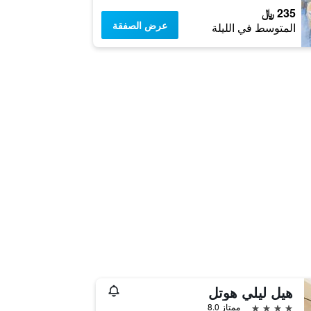
235 ﷼
عرض الصفقة
المتوسط في الليلة
هيل ليلي هوتل
4 نجوم
ممتاز 8.0