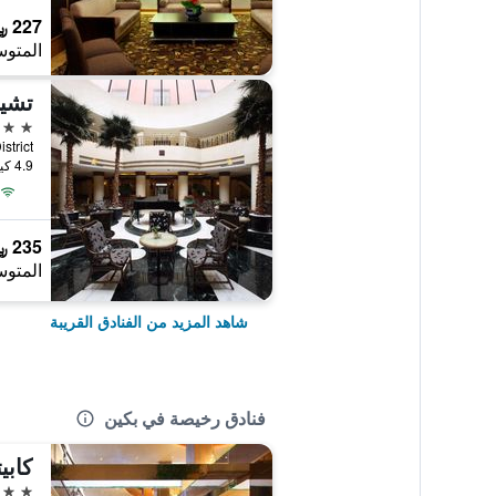
227 ﷼
المتوس
تشيا
4 نجوم
4.9 كيلومتر عن وسط المدينة
235 ﷼
المتوس
شاهد المزيد من الفنادق القريبة
فنادق رخيصة في بكين
4 نجوم