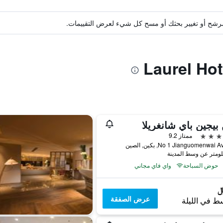
ة مرشح أو تغيير بحثك أو مسح كل شيء لعرض التقييمات.
بيجين باي شانغريلا
ممتاز 9.2
No 1 Jianguomenwai, بكين, الصين
حوض السباحة
واي فاي مجاني
عرض الصفقة
ط في الليلة