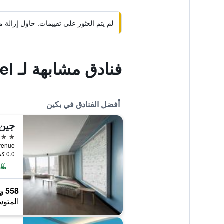
لم يتم العثور على تقييمات. حاول إزال
فنادق مشابهة لـ Laurel Hotel
أفضل الفنادق في بكين
جين 
5 نجوم
 Avenue
0.0 كيلومتر عن وسط المدينة
558 ﷼
المتوس