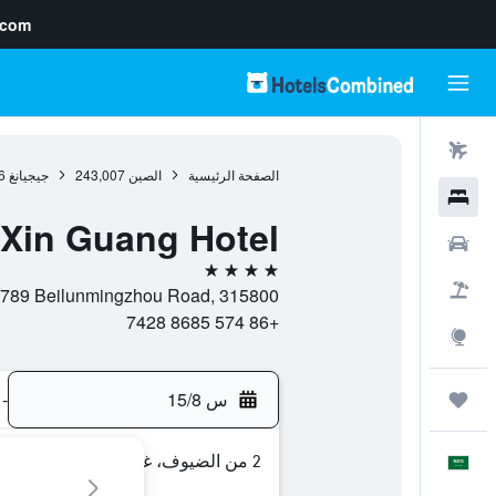
.com
رحلات طيران
الصفحة الرئيسية
الصين
243,007
جيجيانغ
6
فنادق
Xin Guang Hotel
سيارات
4 نجوم
حزم العروض
No 789 Beilunmingzhou Road, 315800, نينغبو, جيجيانغ, 
+86 574 8685 7428
استكشاف
س 15/8
-
رحلات
2 من الضيوف، غرفة واحدة
العَرَبِيَّة