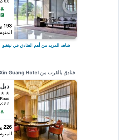
0.0 كيلومتر عن وسط المدينة
193 ﷼
المتوس
شاهد المزيد من أهم الفنادق في نينغبو
فنادق بالقرب من Ningbo Le Banner Xin Guang Hotel
4 نجوم
han Road
2.2 كيلومتر عن وسط المدينة
226 ﷼
المتوس