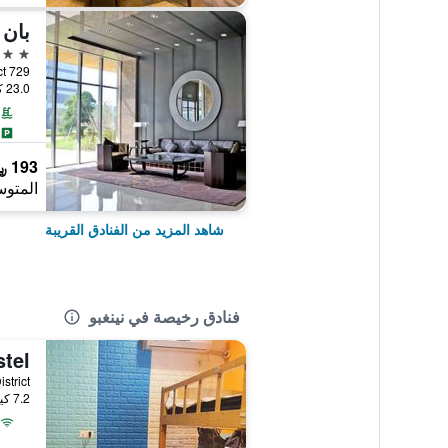
5 نجوم
729 North Road, Yinzhou District, نينغبو, الصين
23.0 كيلومتر عن وسط المدينة
193 ﷼
المتوس
شاهد المزيد من الفنادق القريبة
فنادق رخيصة في نينغبو
7.2 كيلومتر عن وسط المدينة