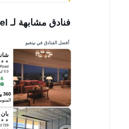
فنادق مشابهة لـ Ningbo Le Banner Xin Guang Hotel
أفضل الفنادق في نينغبو
شانج
5 نجوم
yuan Road
0.0 كيلومتر عن وسط المدينة
360 ﷼
المتوس
5 نجوم
729 North Road, Yinzhou District, نينغبو, الصين