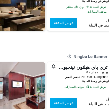
حوض السباحة
واي فاي مجاني
موقف السيارات
عرض الصفقة
ط في الليلة
دبل تري باي هيلتون نينجبو بيلون
ممتاز 8.7
No. 699 Huangs, نينغبو, الصين
حوض السباحة
موقف السيارات
عرض الصفقة
ط في الليلة