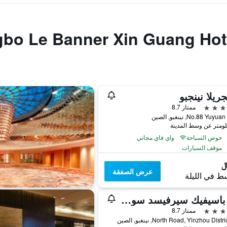
ريلا نينجبو
ممتاز 8.7
No.88 Yu, نينغبو, الصين
حوض السباحة
واي فاي مجاني
موقف السيارات
عرض الصفقة
ط في الليلة
بان باسيفيك سيرفيسد سويتس نينغبو
ممتاز 8.7