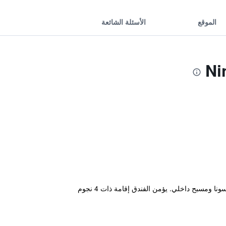
الموقع
الأسئلة الشائعة
يوفر Le Banner Xin Guang Hotel Ningbo الحديث والذي يقع في مدينة نينغبو خدمة انترنت لاسلكي مجاناً بالإضافة إلى سونا ومسبح داخلي. يؤمن الفندق إقامة ذات 4 نجوم