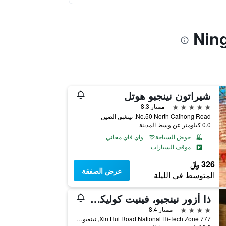
شيراتون نينجبو هوتل
5 نجوم
ممتاز 8.3
No.50 North Caihong Road, نينغبو, الصين
0.0 كيلومتر عن وسط المدينة
حوض السباحة
واي فاي مجاني
موقف السيارات
326 ﷼
عرض الصفقة
المتوسط في الليلة
ذا أزور نينجبو، فينيت كوليكش باي آيتش جي
4 نجوم
ممتاز 8.4
777 Xin Hui Road National Hi-Tech Zone, نينغبو, الصين