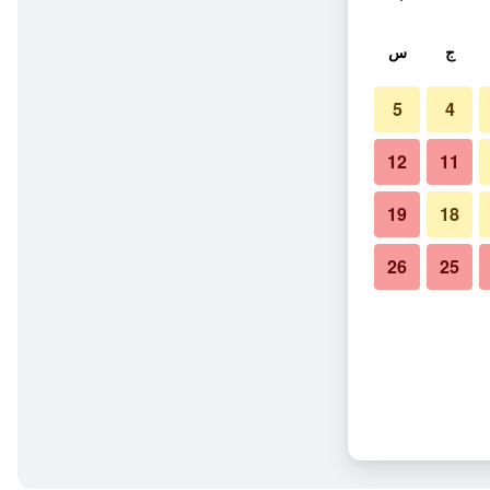
ج
س
5
4
12
11
19
18
26
25