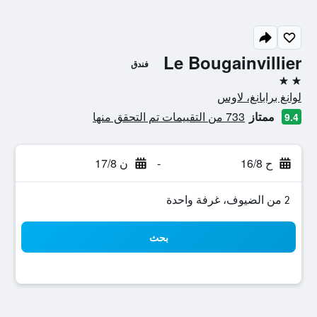
Le Bougainvillier
فندق
2 نجمتين
لوانغ برابانغ، لاوس
ممتاز
733 من التقييمات تم التحقق منها
9.4
ح 16/8
-
ن 17/8
2 من الضيوف، غرفة واحدة
بحث