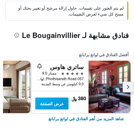
لم يتم العثور على تقييمات. حاول إزالة مرشح أو تغيير بحثك أو
مسح كل شيء لعرض التقييمات.
فنادق مشابهة لـ Le Bougainvillier
أفضل الفنادق في لوانغ برابانغ
ساتري هاوس
5 نجوم
ممتاز 9.0
057 Phothisarath Road, لوانغ برابانغ, لاوس
0.0 كيلومتر عن وسط المدينة
380 ﷼
عرض الصفقة
شاهد المزيد من أهم الفنادق في لوانغ برابانغ