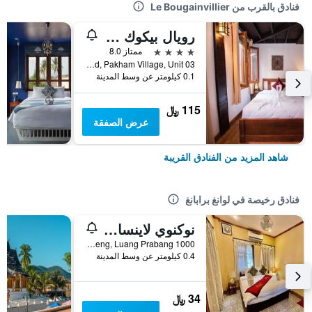
فنادق بالقرب من Le Bougainvillier
رويال بيكوك بوتيك هوتل
4 نجوم
ممتاز 8.0
Toutane Road, Pakham Village, Unit 03, لوانغ برابانغ, لاوس
0.1 كيلومتر عن وسط المدينة
115 ﷼
عرض الصفقة
شاهد المزيد من الفنادق القريبة
فنادق رخيصة في لوانغ برابانغ
نوكنوي لاينسانغ جيستهاوس
1000 Ban Huaxieng, Luang Prabang, لوانغ برابانغ, لاوس
0.4 كيلومتر عن وسط المدينة
34 ﷼