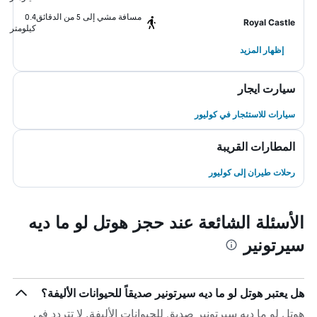
مسافة مشي إلى 5 من الدقائق
0.4
Royal Castle
كيلومتر
إظهار المزيد
سيارت ايجار
سيارات للاستئجار في كوليور
المطارات القريبة
رحلات طيران إلى كوليور
الأسئلة الشائعة عند حجز هوتل لو ما ديه
سيرتونير
هل يعتبر هوتل لو ما ديه سيرتونير صديقاً للحيوانات الأليفة؟
هوتل لو ما ديه سيرتونير صديق للحيوانات الأليفة. لا تتردد في