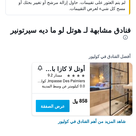
لم يتم العثور على تقييمات. حاول إزالة مرشح أو تغيير بحثك أو
مسح كل شيء لعرض التقييمات.
فنادق مشابهة لـ هوتل لو ما ديه سيرتونير
أفضل الفنادق في كوليور
أوتل لا كازا بايرول
4 نجوم
ممتاز 9.2
Impasse Des Palmiers, كوليور, إقليم البرانيس الشرقية, فرنسا
0.0 كيلومتر عن وسط المدينة
858 ﷼
عرض الصفقة
شاهد المزيد من أهم الفنادق في كوليور