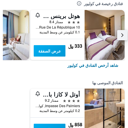
فنادق رخيصة في كوليور
هوتل برينس دو كاتالون
3 نجوم
ممتاز 8.4
10 Rue De La République, كوليور, إقليم البرانيس الشرقية, فرنسا
0.1 كيلومتر عن وسط المدينة
333 ﷼
عرض الصفقة
شاهد أرخص الفنادق في كوليور
الفنادق الموصى بها
أوتل لا كازا بايرول
4 نجوم
ممتاز 9.2
Impasse Des Palmiers, كوليور, إقليم البرانيس الشرقية, فرنسا
0.2 كيلومتر عن وسط المدينة
858 ﷼