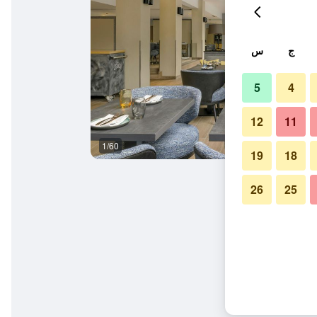
ج
س
5
4
12
11
1/60
غرفة الاجتماعات
19
18
26
25