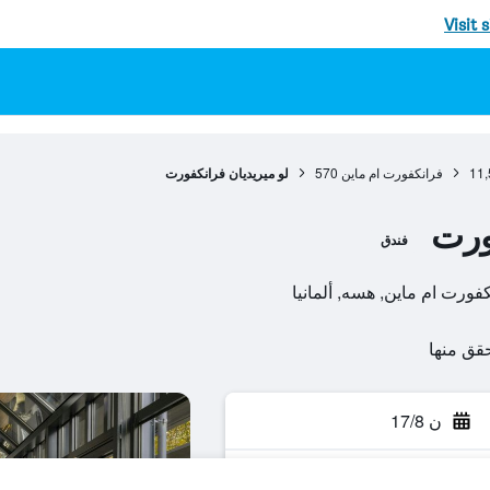
Visit 
11,
فرانكفورت ام ماين
570
لو ميريديان فرانكفورت
ورت
فندق
ن 17/8