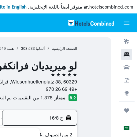
ar.hotelscombined.com
متوفر أيضاً باللغة الإنجليزية.
site in English
رحلات طيران
الصفحة الرئيسية
ألمانيا
303,533
هسه
549
فنادق
لو ميريديان فرانكف
سيارات
5 نجوم
حزم العروض
Wiesenhuettenplatz 38, 60329, فرانكفورت ام ماين, هسه, ألمانيا
+49 69 26 970
استكشاف
ممتاز
1,378 من التقييمات تم التحقق منها
8.2
رحلات
ح 16/8
-
العَرَبِيَّة
2 من الضيوف، غرفة واحدة