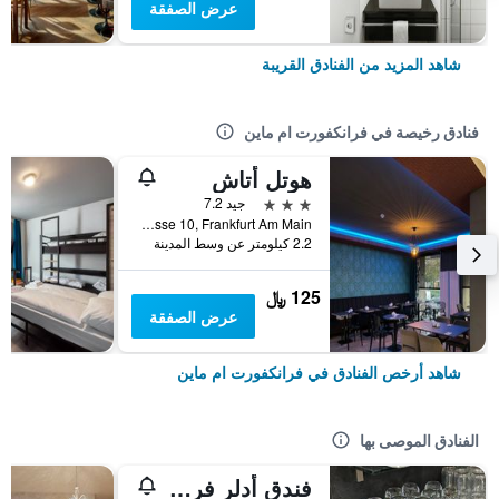
عرض الصفقة
شاهد المزيد من الفنادق القريبة
فنادق رخيصة في فرانكفورت ام ماين
هوتل أتاش
3 نجوم
جيد 7.2
Kolner Strasse 10, Frankfurt Am Main, فرانكفورت ام ماين, هسه, ألمانيا
2.2 كيلومتر عن وسط المدينة
125 ﷼
عرض الصفقة
شاهد أرخص الفنادق في فرانكفورت ام ماين
الفنادق الموصى بها
فندق أدلر فرانكفورت