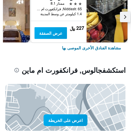
3 نجوم
ممتاز 8.1
Niddastr. 65, فرانكفورت ام ماين, هسه, ألمانيا
1.4 كيلومتر عن وسط المدينة
227 ﷼
عرض الصفقة
مشاهدة الفنادق الأخرى الموصى بها
استكشفجالوس, فرانكفورت ام ماين
اعرض على الخريطة