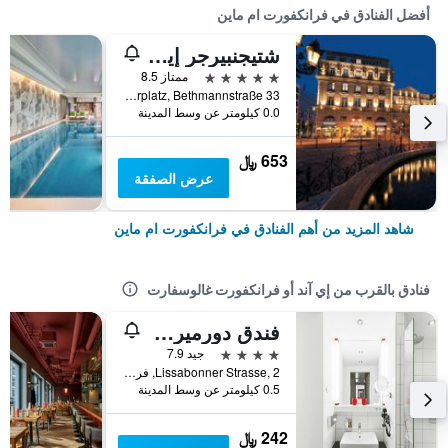
أفضل الفنادق في فرانكفورت ام ماين
شتيجنبيرجر إيكون فرانكفورتر هوف
5 نجوم
ممتاز 8.5
Am Kaiserplatz, Bethmannstraße 33, فرانكفورت ام ماين, هسه, ألمانيا
0.0 كيلومتر عن وسط المدينة
653 ﷼
عرض الصفقة
شاهد المزيد من أهم الفنادق في فرانكفورت ام ماين
فنادق بالقرب من إي آند أو فرانكفورت غالوسفارت
فندق دورميرو فرانكفورت
4 نجوم
جيد 7.9
Lissabonner Strasse, 2, فرانكفورت ام ماين, هسه, ألمانيا
0.5 كيلومتر عن وسط المدينة
242 ﷼