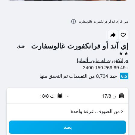
صور لـ إي آند أو فرانكفورت غالوسفارت
إي آند أو فرانكفورت غالوسفارت
فندق
2 نجمتين
فرانكفورت ام ماين، ألمانيا
+49 69 269 150 3400
جيد
8,734 من التقييمات تم التحقق منها
6.5
ن 17/8
-
ث 18/8
2 من الضيوف، غرفة واحدة
بحث