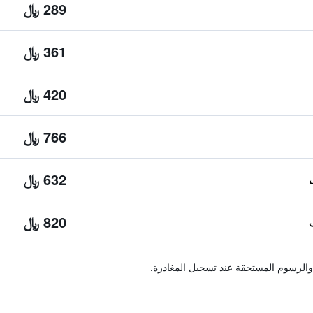
289 ﷼
361 ﷼
420 ﷼
766 ﷼
632 ﷼
820 ﷼
والرسوم المستحقة عند تسجيل المغادرة.