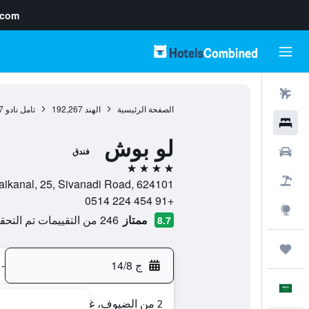
.com
رحلات طيران
الصفحة الرئيسية
الهند
192,267
تامل نادو
7
فنادق
لو بوش
سيارات
فندق
4 نجوم
حزم العروض
Kodaikanal, 25, Sivanadi Road, 624101, كودايكانال, تامل نادو
+91 454 224 0514
استكشاف
ممتاز
246 من التقييمات تم التحقق منها
8.7
رحلات
ج 14/8
-
العَرَبِيَّة
2 من الضيوف، غرفة واحدة