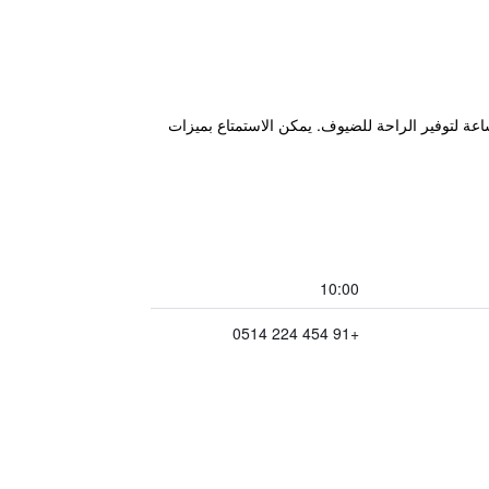
Le Poshe, Kodaikan على بعد 2.5 كم من بحيرة كودايكانال الشهيرة والهادئة، ويوفر مكتب استقبال على مدار 24 ساعة لتوفير الراحة للضيوف. يمكن الاستمتاع بميزات
10:00
+91 454 224 0514