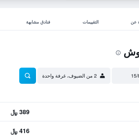
 عن
التقييمات
فنادق مشابهة
وش
2 من الضيوف، غرفة واحدة
389 ﷼
416 ﷼