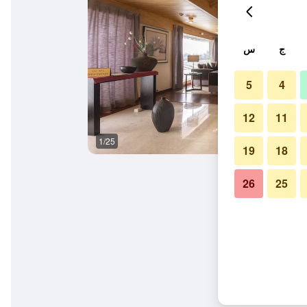
ج
س
5
4
12
11
1/25
بوفيه
19
18
26
25