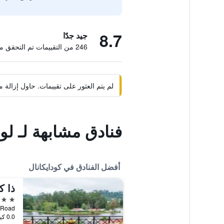
8.7
جيد جدًا
246 من التقييمات تم التحقق منها
لم يتم العثور على تقييمات. حاول إزال
فنادق مشابهة لـ ل
أفضل الفنادق في كودايكانال
ذا ك
5 نجوم
Lake Road, كود
0.0 كيلومتر عن وسط المدينة