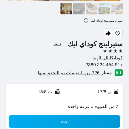
صور لـ ستيرلينج كوداي ليك
ستيرلينج كوداي ليك
فندق
4 نجوم
كودايكانال، الهند
+91 454 224 2380
ممتاز
726 من التقييمات تم التحقق منها
8.1
ن 17/8
-
ث 18/8
2 من الضيوف، غرفة واحدة
بحث