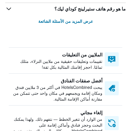
ما هو رقم هاتف ستيرلينج كوداي ليك؟
عرض المزيد من الأسئلة الشائعة
الملايين من التعليقات
تقييمات وتعليقات حقيقية من ملايين النزلاء، مثلك
تمامًا. احجز إقامتك المثالية بكل ثقة!
أفضل صفقات الفنادق
يبحث HotelsCombined في أكثر من 3 ملايين فندق
ومكان إقامة ويجمعهم في مكان واحد حتى تتمكن من
مقارنة أماكن الإقامة المثالية.
إلغاء مجاني
من الوارد أن تتغير الخطط — نتفهم ذلك. ولهذا يمكنك
البحث وحجز فنادق وأماكن إقامة على
HotelsCombined من وكالات السفر التي تقدم خدمة