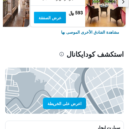
593 ﷼
عرض الصفقة
مشاهدة الفنادق الأخرى الموصى بها
استكشف كودايكانال
اعرض على الخريطة
سيارت ايجار