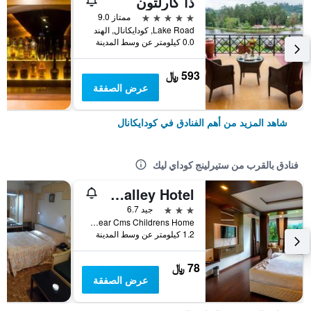
ذا كارلتون
5 نجوم
ممتاز 9.0
Lake Road, كودايكانال, الهند
0.0 كيلومتر عن وسط المدينة
593 ﷼
عرض الصفقة
شاهد المزيد من أهم الفنادق في كودايكانال
فنادق بالقرب من ستيرلينج كوداي ليك
Varaha Valley Hotel
3 نجوم
جيد 6.7
No.3/16 - 2 Convent Road, Near Cms Childrens Home, كودايكانال, الهند
1.2 كيلومتر عن وسط المدينة
78 ﷼
عرض الصفقة