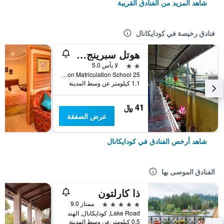
شاهد المزيد من الفنادق القريبة
فنادق رخيصة في كودايكانال
هوتل سبرينج فالي
2 نجمتين
لا بأس 5.0
25 Laws Ghat Road, Near Zion Matriculation School, كودايكانال, الهند
1.1 كيلومتر عن وسط المدينة
41 ﷼
عرض الصفقة
شاهد أرخص الفنادق في كودايكانال
الفنادق الموصى بها
ذا كارلتون
5 نجوم
ممتاز 9.0
Lake Road, كودايكانال, الهند
0.5 كيلومتر عن وسط المدينة