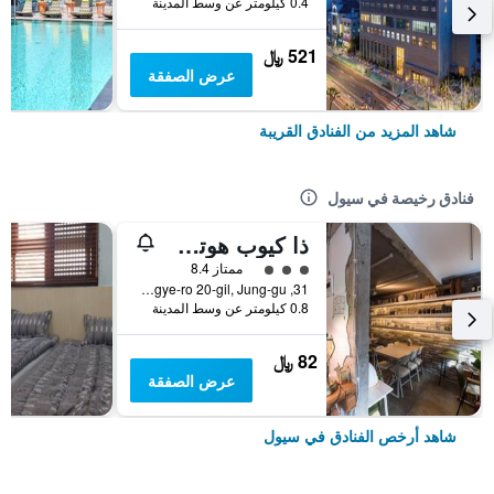
0.4 كيلومتر عن وسط المدينة
521 ﷼
عرض الصفقة
شاهد المزيد من الفنادق القريبة
فنادق رخيصة في سيول
ذا كيوب هوتل - دار ضيافة
تقييم فئة 3
ممتاز 8.4
31, Toegye-ro 20-gil, Jung-gu, سيول, كوريا الجنوبية
0.8 كيلومتر عن وسط المدينة
82 ﷼
عرض الصفقة
شاهد أرخص الفنادق في سيول