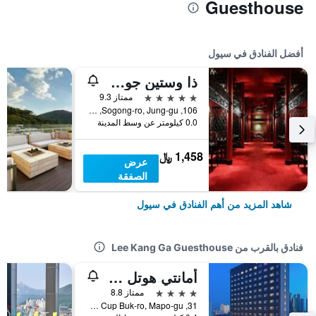
Guesthouse
أفضل الفنادق في سيول
ذا وستين جوسون سول
5 نجوم
ممتاز 9.3
106, Sogong-ro, Jung-gu, سيول, كوريا الجنوبية
0.0 كيلومتر عن وسط المدينة
1,458 ﷼
عرض
الصفقة
شاهد المزيد من أهم الفنادق في سيول
فنادق بالقرب من Lee Kang Ga Guesthouse
أمانتي هوتل سيول هونجداي
4 نجوم
ممتاز 8.8
31, World Cup Buk-ro, Mapo-gu, سيول, كوريا الجنوبية