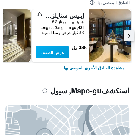
الفنادق الموصى بها
إيبيس ستايلز أمباسادور سيول غانغنام
3 نجوم
ممتاز 8.2
431, Samseong-ro, Gangnam-gu, سيول, كوريا الجنوبية
8.0 كيلومتر عن وسط المدينة
388 ﷼
عرض الصفقة
مشاهدة الفنادق الأخرى الموصى بها
استكشفMapo-gu, سيول