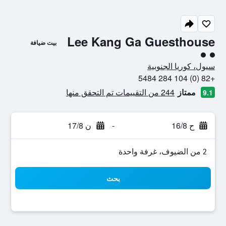
Lee Kang Ga Guesthouse
بيت ضيافة
تقييم فئة 2
سيول، كوريا الجنوبية
+82 (0) 104 284 5484
ممتاز
244 من التقييمات تم التحقق منها
9.1
ح 16/8
-
ن 17/8
2 من الضيوف، غرفة واحدة
بحث