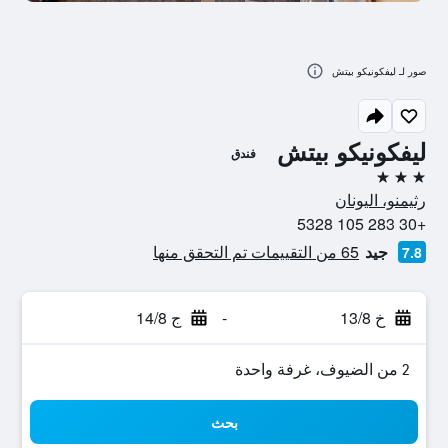
صور لـ ليفكونيكو بيتش
ليفكونيكو بيتش
فندق
3 نجوم
رثيمنو، اليونان
+30 283 105 5328
جيد
65 من التقييمات تم التحقق منها
7.8
خ 13/8
-
ج 14/8
2 من الضيوف، غرفة واحدة
بحث