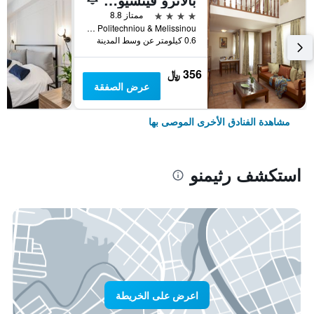
4 نجوم
ممتاز 8.8
Iroon Politechniou & Melissinou, رثيمنو, اليونان
0.6 كيلومتر عن وسط المدينة
356 ﷼
عرض الصفقة
مشاهدة الفنادق الأخرى الموصى بها
استكشف رثيمنو
اعرض على الخريطة