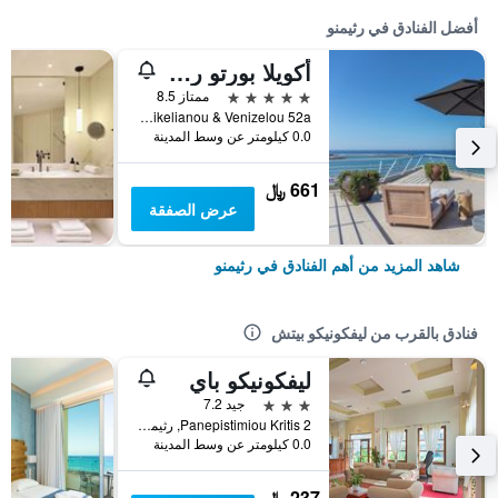
أفضل الفنادق في رثيمنو
أكويلا بورتو ريثيمنو
5 نجوم
ممتاز 8.5
Sikelianou & Venizelou 52a, رثيمنو, اليونان
0.0 كيلومتر عن وسط المدينة
661 ﷼
عرض الصفقة
شاهد المزيد من أهم الفنادق في رثيمنو
فنادق بالقرب من ليفكونيكو بيتش
ليفكونيكو باي
3 نجوم
جيد 7.2
Panepistimiou Kritis 2, رثيمنو, اليونان
0.0 كيلومتر عن وسط المدينة
237 ﷼