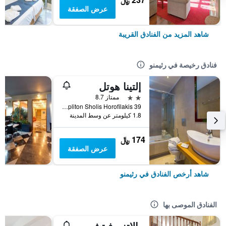
عرض الصفقة
شاهد المزيد من الفنادق القريبة
فنادق رخيصة في رثيمنو
إلتينا هوتل
2 نجمتين
ممتاز 8.7
39 Opliton Sholis Horofilakis, رثيمنو, اليونان
1.8 كيلومتر عن وسط المدينة
174 ﷼
عرض الصفقة
شاهد أرخص الفنادق في رثيمنو
الفنادق الموصى بها
بالاتزو فيتشيون إكسكلوسيف ريزيدانس