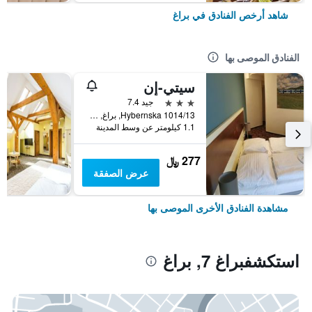
شاهد أرخص الفنادق في براغ
الفنادق الموصى بها
سيتي-إن
3 نجوم
جيد 7.4
Hybernska 1014/13, براغ, Prague Region, جمهورية التشيك
1.1 كيلومتر عن وسط المدينة
277 ﷼
عرض الصفقة
مشاهدة الفنادق الأخرى الموصى بها
استكشفبراغ 7, براغ