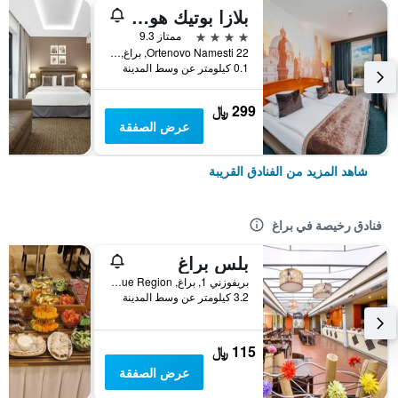
بلازا بوتيك هوتل - ستسيس ليدينج هوتلز
4 نجوم
ممتاز 9.3
Ortenovo Namesti 22, براغ, Prague Region, جمهورية التشيك
0.1 كيلومتر عن وسط المدينة
299 ﷼
عرض الصفقة
شاهد المزيد من الفنادق القريبة
فنادق رخيصة في براغ
بلس براغ
بريفوزني 1, براغ, Prague Region, جمهورية التشيك
3.2 كيلومتر عن وسط المدينة
115 ﷼
عرض الصفقة