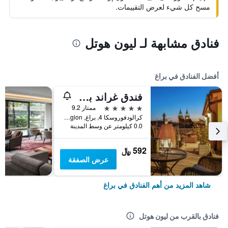
مسح كل شيء لعرض التقييمات.
فنادق مشابهة لـ ليون هوتل
أفضل الفنادق في براغ
فندق غراند بوهيميا
5 نجوم
ممتاز 9.2
كرالودفوروسكا 4, براغ, Prague Region, جمهورية التشيك
0.0 كيلومتر عن وسط المدينة
592 ﷼
عرض الصفقة
شاهد المزيد من أهم الفنادق في براغ
فنادق بالقرب من ليون هوتل