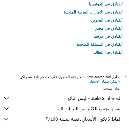
الفنادق في إندونيسيا
الفنادق في الامارات العربية المتحدة
الفنادق في البحرين
الفنادق في مصر
الفنادق في فرنسا
الفنادق في المملكة المتحدة
الفنادق في إيطاليا
الفنادق في تايلاند
*
يحاول HotelsCombined بشكل دائم الحصول على الأسعار الدقيقة، ولكن
لا يمكن ضمان الأسعار
.
إليك السبب:
HotelsCombined ليس البائع
نقوم بتجميع الكثير من البيانات لك
لماذا لا تكون الأسعار دقيقة بنسبة 100٪؟