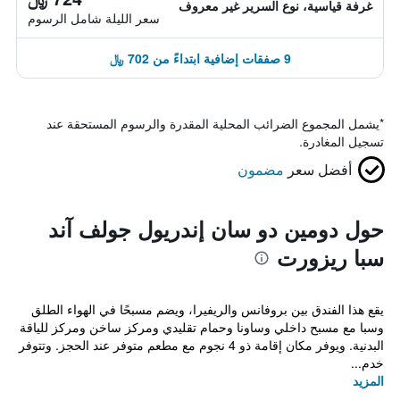
غرفة قياسية، نوع السرير غير معروف
سعر الليلة شامل الرسوم
9 صفقات إضافية ابتداءً من 702 ﷼
*
يشمل المجموع الضرائب المحلية المقدرة والرسوم المستحقة عند
تسجيل المغادرة.
أفضل سعر
مضمون
حول دومين دو سان إندريول جولف آند
سبا ريزورت
يقع هذا الفندق بين بروفانس والريفيرا، ويضم مسبحًا في الهواء الطلق
وسبا مع مسبح داخلي وساونا وحمام تقليدي ومركز ساخن ومركز للياقة
البدنية. ويوفر مكان إقامة ذو 4 نجوم مع مطعم متوفر عند الحجز. وتتوفر
خدم...
المزيد