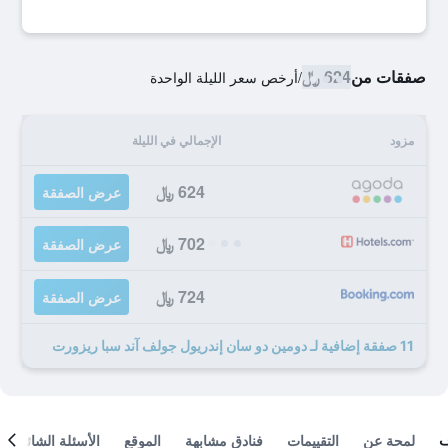
صفقات من
624 ﷼
/
أرخص سعر الليلة الواحدة
مزود
الإجمالي في الليلة
624 ﷼
عرض الصفقة
702 ﷼
عرض الصفقة
724 ﷼
عرض الصفقة
11 صفقة إضافية لـ دومين دو سان إندريول جولف آند سبا ريزورت
لمحة عن
التقييمات
فنادق مشابهة
الموقع
الأسئلة الشائعة