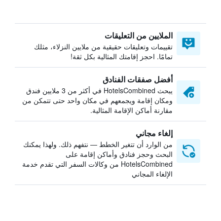
الملايين من التعليقات
تقييمات وتعليقات حقيقية من ملايين النزلاء، مثلك
تمامًا. احجز إقامتك المثالية بكل ثقة!
أفضل صفقات الفنادق
يبحث HotelsCombined في أكثر من 3 ملايين فندق
ومكان إقامة ويجمعهم في مكان واحد حتى تتمكن من
مقارنة أماكن الإقامة المثالية.
إلغاء مجاني
من الوارد أن تتغير الخطط — نتفهم ذلك. ولهذا يمكنك
البحث وحجز فنادق وأماكن إقامة على
HotelsCombined من وكالات السفر التي تقدم خدمة
الإلغاء المجاني