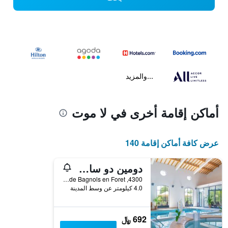
...والمزيد
أماكن إقامة أخرى في لا موت
عرض كافة أماكن إقامة 140
دومين دو سان إندريول جولف آند سبا ريزورت
4300, Route de Bagnols en Foret, لا موت, إقليم فار, فرنسا
4.0 كيلومتر عن وسط المدينة
692 ﷼