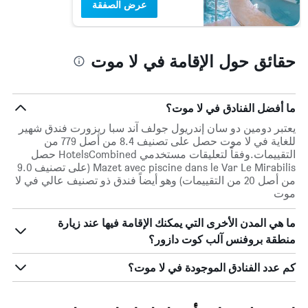
عرض الصفقة
حقائق حول الإقامة في لا موت
ما أفضل الفنادق في لا موت؟
يعتبر دومين دو سان إندريول جولف آند سبا ريزورت فندق شهير
للغاية في لا موت حصل على تصنيف 8.4 من أصل 779 من
التقييمات.وفقاً لتعليقات مستخدمي HotelsCombined حصل
Mazet avec piscine dans le Var Le Mirabilis (على تصنيف 9.0
من أصل 20 من التقييمات) وهو أيضاً فندق ذو تصنيف عالي في لا
موت
ما هي المدن الأخرى التي يمكنك الإقامة فيها عند زيارة
منطقة بروفنس آلب كوت دازور؟
كم عدد الفنادق الموجودة في لا موت؟