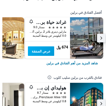
أفضل الفنادق في برلين
غراند حياة برلين
5 نجوم
ممتاز 9.0
مارلين ديتري بلاتز 2, برلين, ألمانيا
0.0 كيلومتر عن وسط المدينة
674 ﷼
عرض الصفقة
شاهد المزيد من أهم الفنادق في برلين
فنادق بالقرب من برلين سليب كلوب
هوليداي إن برلين سيتي سنتر إيست برينزلاوير بيرغ
4 نجوم
ممتاز 8.7
Prenzlauer Allee 169, برلين, ألمانيا
0.8 كيلومتر عن وسط المدينة