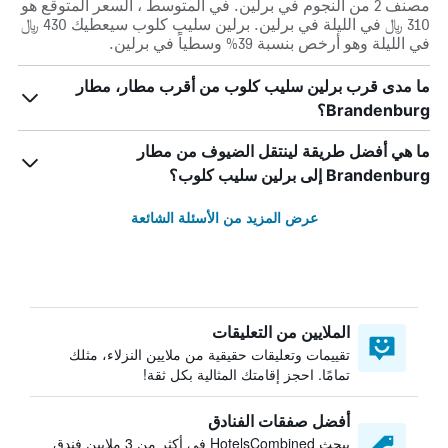
مصنف 2 من النجوم في برلين. في المتوسط ، السعر المتوقع هو
310 ﷼ في الليلة في برلين. برلين سليب كلوب سيعطيك 430 ﷼
في الليلة وهو أرخص بنسبة 39% وسطياً في برلين.
ما مدى قرب برلين سليب كلوب من أقرب مطار، مطار
Brandenburg؟
ما هي أفضل طريقة لينتقل الضيوف من مطار
Brandenburg إلى برلين سليب كلوب؟
عرض المزيد من الأسئلة الشائعة
الملايين من التعليقات
تقييمات وتعليقات حقيقية من ملايين النزلاء، مثلك
تمامًا. احجز إقامتك المثالية بكل ثقة!
أفضل صفقات الفنادق
يبحث HotelsCombined في أكثر من 3 ملايين فندق