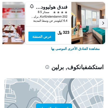
فندق هوليوود ميديا أم كورفورستيندام
4 نجوم
ممتاز 8.5
Kurfürstendamm 202, برلين, ألمانيا
6.4 كيلومتر عن وسط المدينة
323 ﷼
عرض الصفقة
مشاهدة الفنادق الأخرى الموصى بها
استكشفبانكوف, برلين