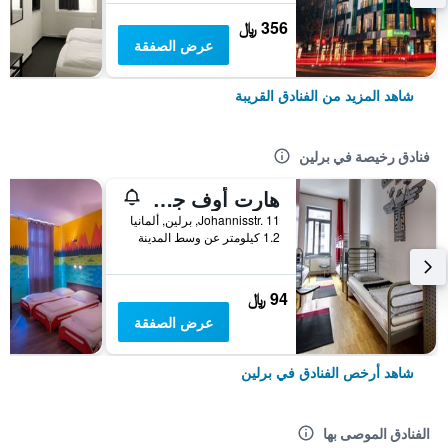
356 ﷼
عرض الصفقة
شاهد المزيد من الفنادق القريبة
فنادق رخيصة في برلين
هارت أوف جولد هوستل برلين
Johannisstr. 11, برلين, ألمانيا
1.2 كيلومتر عن وسط المدينة
94 ﷼
عرض الصفقة
شاهد أرخص الفنادق في برلين
الفنادق الموصى بها