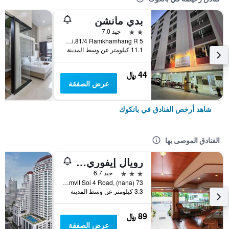
بدي مانشن
2 نجمتين
جيد 7.0
5 Soi.81/4 Ramkhamhang R., بانكوك, تايلاند
11.1 كيلومتر عن وسط المدينة
44 ﷼
عرض الصفقة
شاهد أرخص الفنادق في بانكوك
الفنادق الموصى بها
رويال إيفوري سوكومفيت نانا
3 نجوم
جيد 6.7
73 Sukhumvit Soi 4 Road, (nana), بانكوك, تايلاند
3.3 كيلومتر عن وسط المدينة
89 ﷼
عرض الصفقة