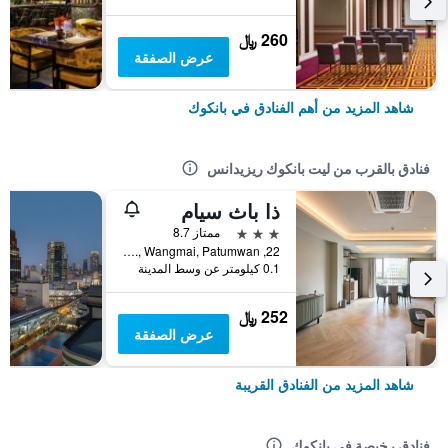
260 ﷼
عرض الصفقة
شاهد المزيد من أهم الفنادق في بانكوك
فنادق بالقرب من ليت بانكوك ريزيدانس
ذا باث سيام
3 نجوم
ممتاز 8.7
22, Soi Kasemsan 1, Rama 1 Rd., Wangmai, Patumwan, بانكوك, تايلاند
0.1 كيلومتر عن وسط المدينة
252 ﷼
عرض الصفقة
شاهد المزيد من الفنادق القريبة
فنادق رخيصة في بانكوك