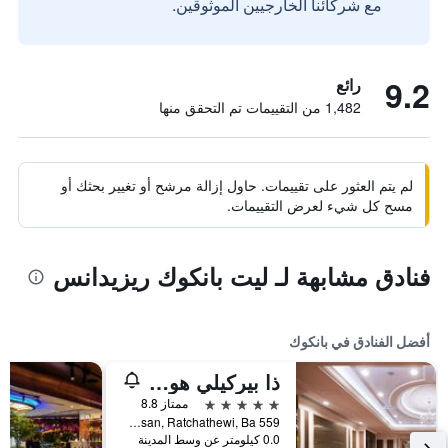
مع شركائنا الخارجيين الموثوقين.
9.2
رائع
1,482 من التقييمات تم التحقق منها
لم يتم العثور على تقييمات. حاول إزالة مرشح أو تغيير بحثك أو
مسح كل شيء لعرض التقييمات.
فنادق مشابهة لـ ليت بانكوك ريزيدانس
أفضل الفنادق في بانكوك
ذا بيركيلي هوتل براتونام
5 نجوم
ممتاز 8.8
559 Ratcharaprarop Rd., Makkasan, Ratchathewi, Ba, بانكوك, تايلاند
0.0 كيلومتر عن وسط المدينة