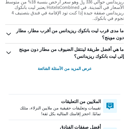
ريزيدانس حوالي 336 ﷼ وهو سعر أرخص بنسبة 18% من متوسط
الأسعار في المدينة. في HotelsCombined يعتبر ليت بانكوك
ريزيدانس صفقة جيدة إذا كنت تود الإقامة في فندق بتصنيف 4
نجوم في بانكوك.
ما مدى قرب ليت بانكوك ريزيدانس من أقرب مطار، مطار
دون موينج؟
ما هي أفضل طريقة لينتقل الضيوف من مطار دون موينج
إلى ليت بانكوك ريزيدانس؟
عرض المزيد من الأسئلة الشائعة
الملايين من التعليقات
تقييمات وتعليقات حقيقية من ملايين النزلاء، مثلك
تمامًا. احجز إقامتك المثالية بكل ثقة!
أفضل صفقات الفنادق