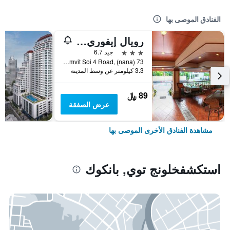
الفنادق الموصى بها
رويال إيفوري سوكومفيت نانا
3 نجوم
جيد 6.7
73 Sukhumvit Soi 4 Road, (nana), بانكوك, تايلاند
3.3 كيلومتر عن وسط المدينة
89 ﷼
عرض الصفقة
مشاهدة الفنادق الأخرى الموصى بها
استكشفخلونج توي, بانكوك