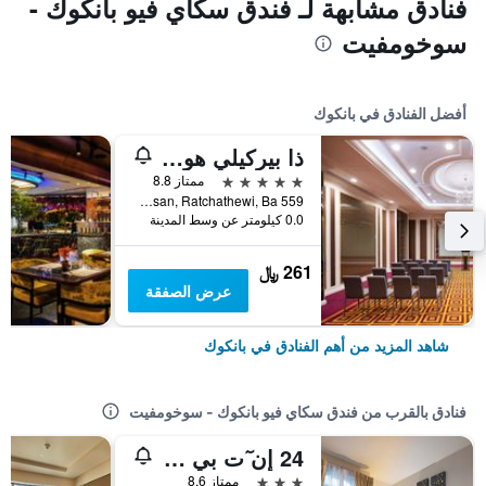
فنادق مشابهة لـ فندق سكاي فيو بانكوك -
سوخومفيت
أفضل الفنادق في بانكوك
ذا بيركيلي هوتل براتونام
5 نجوم
ممتاز 8.8
559 Ratcharaprarop Rd., Makkasan, Ratchathewi, Ba, بانكوك, تايلاند
0.0 كيلومتر عن وسط المدينة
261 ﷼
عرض الصفقة
شاهد المزيد من أهم الفنادق في بانكوك
فنادق بالقرب من فندق سكاي فيو بانكوك - سوخومفيت
24 إن ٓت بي تيستسفبروم فونج
3 نجوم
ممتاز 8.6