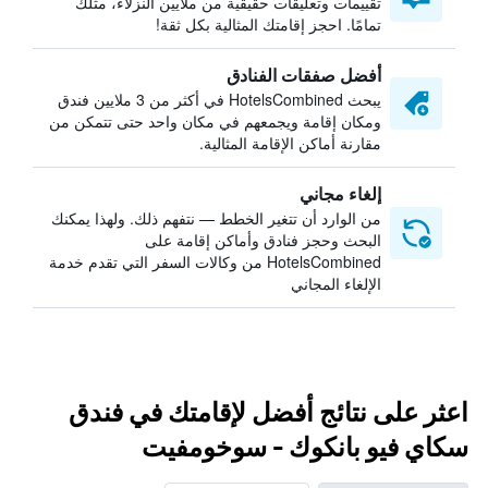
تقييمات وتعليقات حقيقية من ملايين النزلاء، مثلك
تمامًا. احجز إقامتك المثالية بكل ثقة!
أفضل صفقات الفنادق
يبحث HotelsCombined في أكثر من 3 ملايين فندق
ومكان إقامة ويجمعهم في مكان واحد حتى تتمكن من
مقارنة أماكن الإقامة المثالية.
إلغاء مجاني
من الوارد أن تتغير الخطط — نتفهم ذلك. ولهذا يمكنك
البحث وحجز فنادق وأماكن إقامة على
HotelsCombined من وكالات السفر التي تقدم خدمة
الإلغاء المجاني
اعثر على نتائج أفضل لإقامتك في فندق
سكاي فيو بانكوك - سوخومفيت