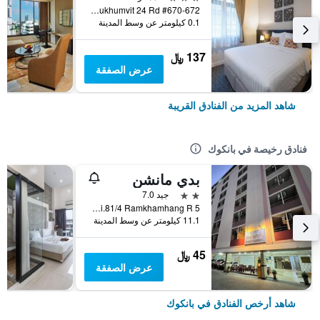
#670-672 Corner Of Sukhumvit 24 Rd., بانكوك, تايلاند
0.1 كيلومتر عن وسط المدينة
137 ﷼
عرض الصفقة
شاهد المزيد من الفنادق القريبة
فنادق رخيصة في بانكوك
بدي مانشن
2 نجمتين
جيد 7.0
5 Soi.81/4 Ramkhamhang R., بانكوك, تايلاند
11.1 كيلومتر عن وسط المدينة
45 ﷼
عرض الصفقة
شاهد أرخص الفنادق في بانكوك