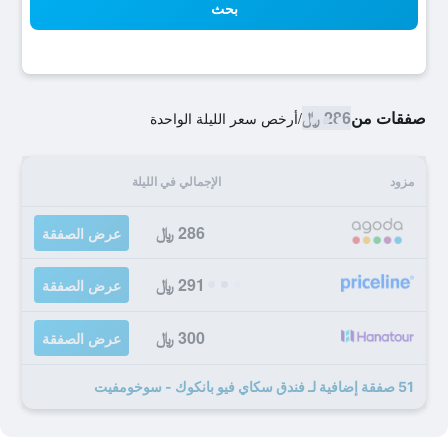
بحث
صفقات من
286 ﷼
/
أرخص سعر الليلة الواحدة
مزود
الإجمالي في الليلة
286 ﷼
عرض الصفقة
291 ﷼
عرض الصفقة
300 ﷼
عرض الصفقة
51 صفقة إضافية لـ فندق سكاي فيو بانكوك - سوخومفيت