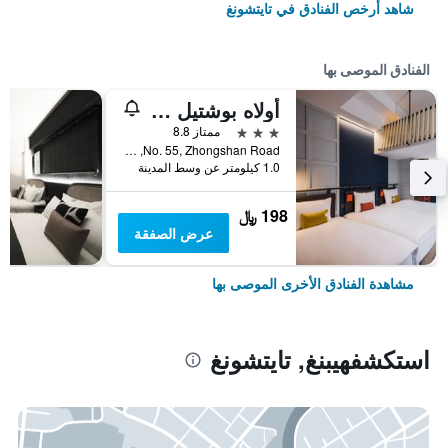
شاهد أرخص الفنادق في تايتشونغ
الفنادق الموصى بها
أولاه بوشتيل - تايتشونج ستيشن
3 نجوم
ممتاز 8.8
No. 55, Zhongshan Road, تايتشونغ, تايوان
1.0 كيلومتر عن وسط المدينة
198 ﷼
عرض الصفقة
مشاهدة الفنادق الأخرى الموصى بها
استكشفهيبنغ, تايتشونغ