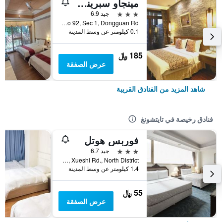
مينجاو سبرينج هوتل
3 نجوم
جيد 6.9
No 92, Sec 1, Dongguan Rd, تايتشونغ, تايوان
0.1 كيلومتر عن وسط المدينة
185 ﷼
عرض الصفقة
شاهد المزيد من الفنادق القريبة
فنادق رخيصة في تايتشونغ
فوربس هوتل
3 نجوم
جيد 6.7
No.181, Xueshi Rd., North District, تايتشونغ, تايوان
1.4 كيلومتر عن وسط المدينة
55 ﷼
عرض الصفقة