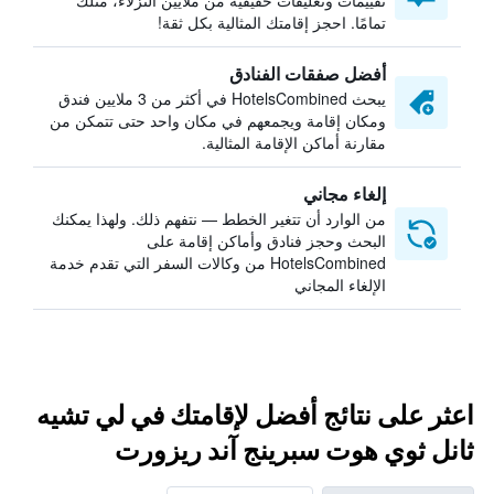
تقييمات وتعليقات حقيقية من ملايين النزلاء، مثلك
تمامًا. احجز إقامتك المثالية بكل ثقة!
أفضل صفقات الفنادق
يبحث HotelsCombined في أكثر من 3 ملايين فندق
ومكان إقامة ويجمعهم في مكان واحد حتى تتمكن من
مقارنة أماكن الإقامة المثالية.
إلغاء مجاني
من الوارد أن تتغير الخطط — نتفهم ذلك. ولهذا يمكنك
البحث وحجز فنادق وأماكن إقامة على
HotelsCombined من وكالات السفر التي تقدم خدمة
الإلغاء المجاني
اعثر على نتائج أفضل لإقامتك في لي تشيه
ثانل ثوي هوت سبرينج آند ريزورت