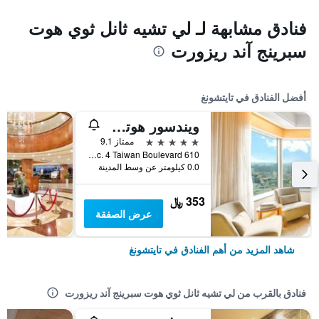
فنادق مشابهة لـ لي تشيه ثانل ثوي هوت
سبرينج آند ريزورت
أفضل الفنادق في تايتشونغ
ويندسور هوتل تايتشونج
5 نجوم
ممتاز 9.1
610 Sec. 4 Taiwan Boulevard, تايتشونغ, تايوان
0.0 كيلومتر عن وسط المدينة
353 ﷼
عرض الصفقة
شاهد المزيد من أهم الفنادق في تايتشونغ
فنادق بالقرب من لي تشيه ثانل ثوي هوت سبرينج آند ريزورت